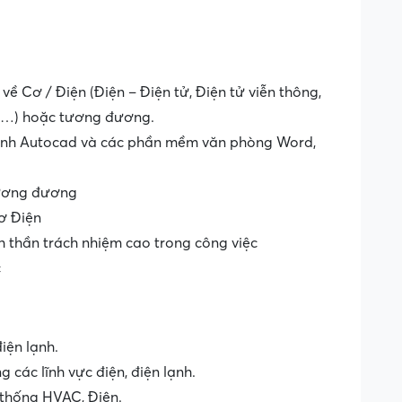
ề Cơ / Điện (Điện – Điện tử, Điện tử viễn thông,
í,…) hoặc tương đương.
nh Autocad và các phần mềm văn phòng Word,
 tương đương
ơ Điện
nh thần trách nhiệm cao trong công việc
c
iện lạnh.
 các lĩnh vực điện, điện lạnh.
ệ thống HVAC, Điện.