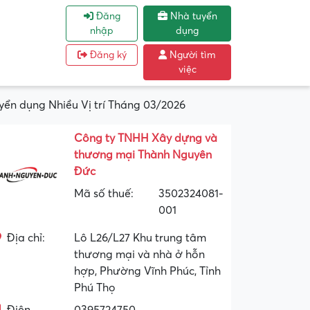
Đăng
Nhà tuyển
nhập
dụng
Đăng ký
Người tìm
việc
n dụng Nhiều Vị trí Tháng 03/2026
Công ty TNHH Xây dựng và
thương mại Thành Nguyên
Đức
Mã số thuế:
3502324081-
001
Địa chỉ:
Lô L26/L27 Khu trung tâm
thương mại và nhà ở hỗn
hợp, Phường Vĩnh Phúc, Tỉnh
Phú Thọ