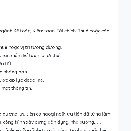
gành Kế toán, Kiểm toán, Tài chính, Thuế hoặc các
thuế hoặc vị trí tương đương.
phần mềm kế toán là lợi thế.
ệu tốt.
ác phòng ban.
ược áp lực deadline.
 mật thông tin.
g đương, ưu tiên có ngoại ngữ, ưu tiên đã từng làm
a, công trình xây dựng dân dụng, nhà xưởng,….
m Sale và Pre-Sale tại các công ty phân phối thiết