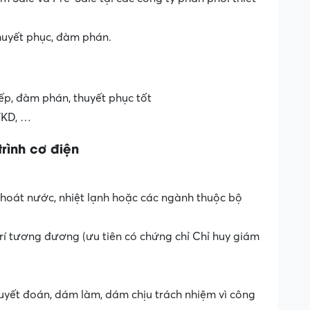
thuyết phục, đàm phán.
iếp, đàm phán, thuyết phục tốt
TKD, …
rình cơ điện
thoát nước, nhiệt lạnh hoặc các ngành thuộc bộ
trí tương đương (ưu tiên có chứng chỉ Chỉ huy giám
uyết đoán, dám làm, dám chịu trách nhiệm vì công