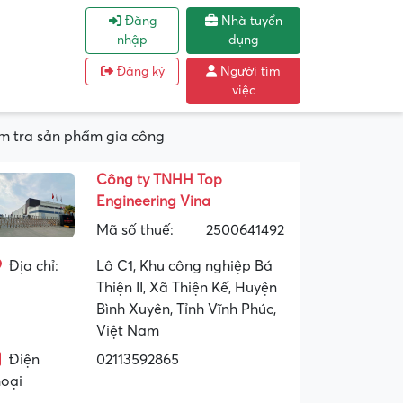
Đăng
Nhà tuyển
nhập
dụng
Đăng ký
Người tìm
việc
m tra sản phẩm gia công
Công ty TNHH Top
Engineering Vina
Mã số thuế:
2500641492
Địa chỉ:
Lô C1, Khu công nghiệp Bá
Thiện II, Xã Thiện Kế, Huyện
Bình Xuyên, Tỉnh Vĩnh Phúc,
Việt Nam
Điện
02113592865
hoại