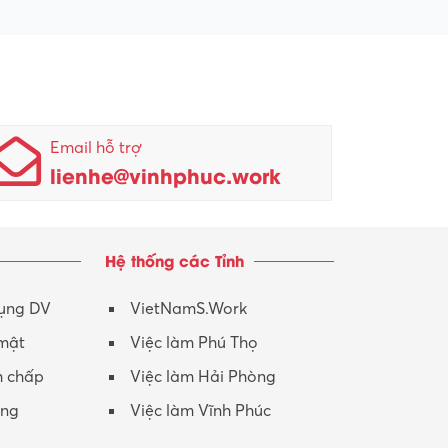
Email hỗ trợ
lienhe@vinhphuc.work
Hệ thống các Tỉnh
dụng DV
VietNamS.Work
 mật
Việc làm Phú Thọ
h chấp
Việc làm Hải Phòng
ộng
Việc làm Vĩnh Phúc