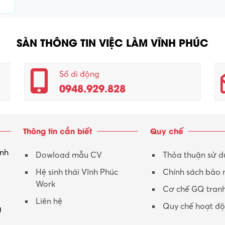
SÀN THÔNG TIN VIỆC LÀM VĨNH PHÚC
Số di động
0948.929.828
Thông tin cần biết
Quy chế
inh
Dowload mẫu CV
Thỏa thuận sử 
Hệ sinh thái Vĩnh Phúc
Chính sách bảo
Work
Cơ chế GQ tran
Liên hệ
Quy chế hoạt đ
g