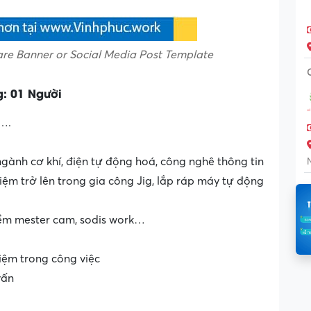
re Banner or Social Media Post Template
g: 01 Người
n….
gành cơ khí, điện tự động hoá, công nghê thông tin
iệm trở lên trong gia công Jig, lắp ráp máy tự động
mềm mester cam, sodis work…
hiệm trong công việc
vấn