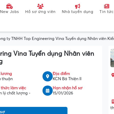
New Jobs
Hồ sơ ứng viên
Nhà tuyển dụng
Tin tức
ng ty TNHH Top Engineering Vina Tuyển dụng Nhân viên Kiể
ring Vina Tuyển dụng Nhân viên
g
 lương
Địa điểm
 thuận
KCN Bá Thiện II
 thức làm việc
Hạn nhận hồ sơ
 lý chất lượng -
15/01/2026
t
 sơ