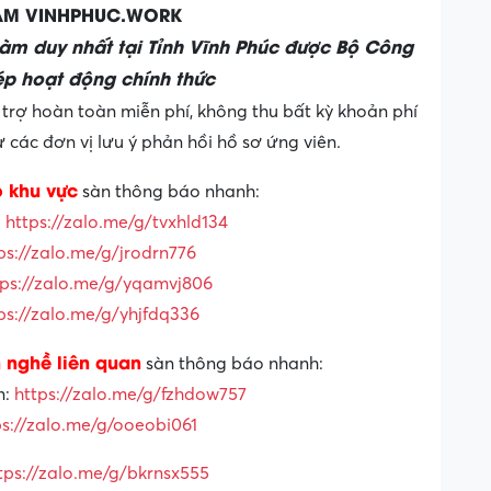
LÀM VINHPHUC.WORK
làm duy nhất tại Tỉnh Vĩnh Phúc được Bộ Công
p hoạt động chính thức
trợ hoàn toàn miễn phí, không thu bất kỳ khoản phí
các đơn vị lưu ý phản hồi hồ sơ ứng viên.
o khu vực
sàn thông báo nhanh:
:
https://zalo.me/g/tvxhld134
ps://zalo.me/g/jrodrn776
tps://zalo.me/g/yqamvj806
ps://zalo.me/g/yhjfdq336
 nghề liên quan
sàn thông báo nhanh:
n:
https://zalo.me/g/fzhdow757
ps://zalo.me/g/ooeobi061
tps://zalo.me/g/bkrnsx555