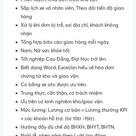
Sắp lịch xe và nhân viên, Theo dõi tiến độ giao
hàng
Xử lý khi đơn bị trễ, sai địa chỉ, khách không
nhận
Tổng hợp báo cáo giao hàng mỗi ngày.
Nam, Nữ sức khỏe tốt
Tốt nghiệp Cao Đẳng, Đại Học trở lên.
Biết dùng Word, Excel/an hiểu về hóa đơn
chứng từ kho và giao vận.
Có bằng xe oto được ưu tiên.
Trung thực, cẩn thận, có trách nhiệm
Ưu tiên có kinh nghiệm kho/giao vận.
Mức lương: Lương cơ bản + Lương thưởng KPI
+ các khoản hỗ trợ. (từ 10tr -15tr).
Hưởng đầy đủ chế độ BHXH, BHYT, BHTN.
Nghỉ lễ, phép năm theo Luật lao động.