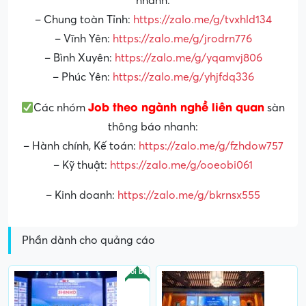
nhanh:
– Chung toàn Tỉnh:
https://zalo.me/g/tvxhld134
– Vĩnh Yên:
https://zalo.me/g/jrodrn776
– Bình Xuyên:
https://zalo.me/g/yqamvj806
– Phúc Yên:
https://zalo.me/g/yhjfdq336
Job theo ngành nghề liên quan
Các nhóm
sàn
thông báo nhanh:
– Hành chính, Kế toán:
https://zalo.me/g/fzhdow757
– Kỹ thuật:
https://zalo.me/g/ooeobi061
– Kinh doanh:
https://zalo.me/g/bkrnsx555
Phần dành cho quảng cáo
Nổi bật