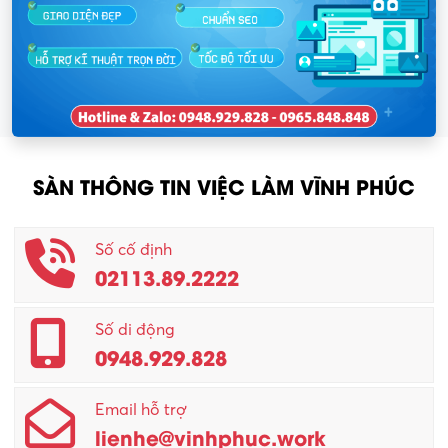
SÀN THÔNG TIN VIỆC LÀM VĨNH PHÚC
Số cố định
02113.89.2222
Số di động
0948.929.828
Email hỗ trợ
lienhe@vinhphuc.work