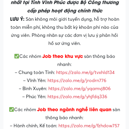
nhất tại Tỉnh Vĩnh Phúc được Bộ Công thương
cấp phép hoạt động chính thức
LƯU Ý:
Sàn không môi giới tuyển dụng, hỗ trợ hoàn
toàn miễn phí, không thu bất kỳ khoản phí nào của
ứng viên. Phòng nhân sự các đơn vị lưu ý phản hồi
hồ sơ ứng viên.
Job theo khu vực
Các nhóm
sàn thông báo
nhanh:
– Chung toàn Tỉnh:
https://zalo.me/g/tvxhld134
– Vĩnh Yên:
https://zalo.me/g/jrodrn776
– Bình Xuyên:
https://zalo.me/g/yqamvj806
– Phúc Yên:
https://zalo.me/g/yhjfdq336
Job theo ngành nghề liên quan
Các nhóm
sàn
thông báo nhanh:
– Hành chính, Kế toán:
https://zalo.me/g/fzhdow757