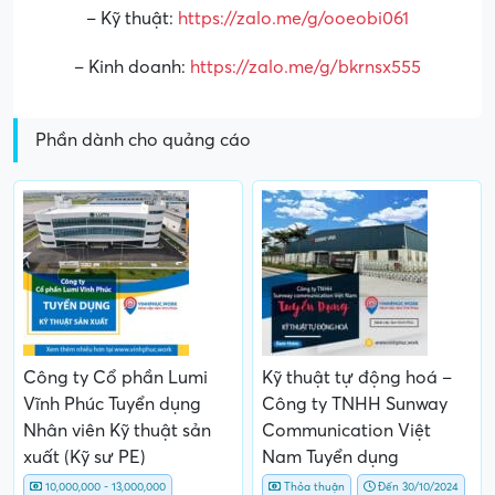
– Kỹ thuật:
https://zalo.me/g/ooeobi061
– Kinh doanh:
https://zalo.me/g/bkrnsx555
Phần dành cho quảng cáo
Công ty Cổ phần Lumi
Kỹ thuật tự động hoá –
Vĩnh Phúc Tuyển dụng
Công ty TNHH Sunway
Nhân viên Kỹ thuật sản
Communication Việt
xuất (Kỹ sư PE)
Nam Tuyển dụng
10,000,000 - 13,000,000
Thỏa thuận
Đến 30/10/2024