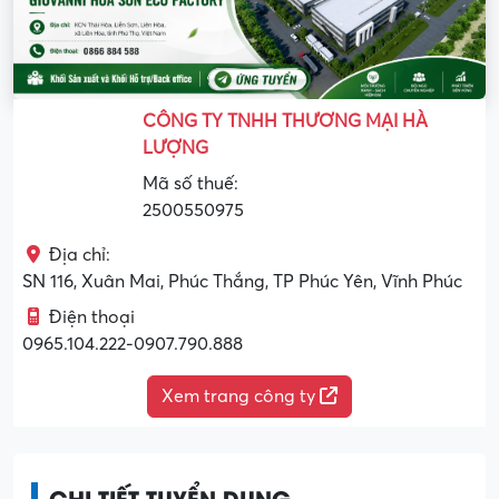
CÔNG TY TNHH THƯƠNG MẠI HÀ
LƯỢNG
Mã số thuế:
2500550975
Địa chỉ:
SN 116, Xuân Mai, Phúc Thắng, TP Phúc Yên, Vĩnh Phúc
Điện thoại
0965.104.222-0907.790.888
Xem trang công ty
CHI TIẾT TUYỂN DỤNG