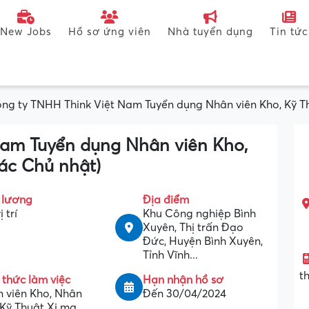
New Jobs
Hồ sơ ứng viên
Nhà tuyển dụng
Tin tức
ng ty TNHH Think Việt Nam Tuyển dụng Nhân viên Kho, Kỹ Th
Nam Tuyển dụng Nhân viên Kho,
các Chủ nhật)
 lương
Địa điểm
ị trí
Khu Công nghiệp Bình
Xuyên, Thị trấn Đạo
Đức, Huyện Bình Xuyên,
Tỉnh Vĩnh...
t
 thức làm việc
Hạn nhận hồ sơ
 viên Kho, Nhân
Đến 30/04/2024
 Kỹ Thuật Xi mạ