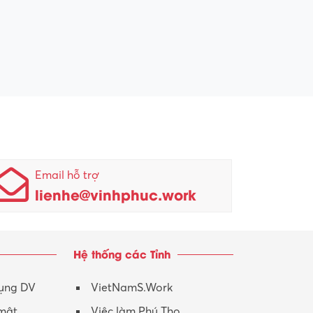
Email hỗ trợ
lienhe@vinhphuc.work
Hệ thống các Tỉnh
dụng DV
VietNamS.Work
 mật
Việc làm Phú Thọ