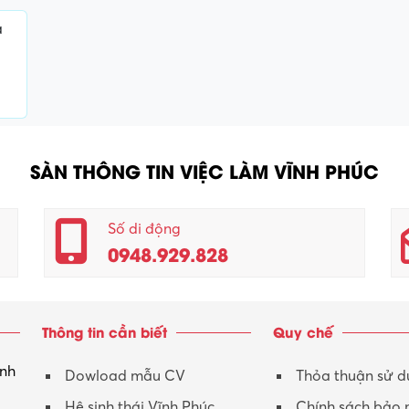
a
SÀN THÔNG TIN VIỆC LÀM VĨNH PHÚC
Số di động
0948.929.828
Thông tin cần biết
Quy chế
inh
Dowload mẫu CV
Thỏa thuận sử 
Hệ sinh thái Vĩnh Phúc
Chính sách bảo