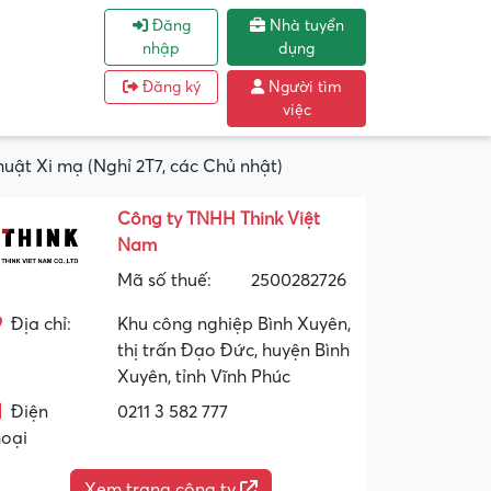
Đăng
Nhà tuyển
nhập
dụng
Đăng ký
Người tìm
việc
uật Xi mạ (Nghỉ 2T7, các Chủ nhật)
Công ty TNHH Think Việt
Nam
Mã số thuế:
2500282726
Địa chỉ:
Khu công nghiệp Bình Xuyên,
thị trấn Đạo Đức, huyện Bình
Xuyên, tỉnh Vĩnh Phúc
Điện
0211 3 582 777
hoại
Xem trang công ty