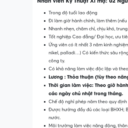
Nhân viên Kỹ Thuật Xi mạ: 02 Ngư
Trong độ tuổi lao động
Đi làm giờ hành chính, làm thêm (nếu 
Nhanh nhẹn, chăm chỉ, chịu khó, trun
Tốt nghiệp Cao đẳng/ Đại học, ưu ti
Ứng viên có ít nhất 3 năm kinh nghiệm
nikel, palladi…) Có kiến thức sâu rộn
công ty.
Có khả năng làm việc độc lập và the
Lương : Thỏa thuận (tùy theo năng
Thời gian làm việc: Theo giờ hàn
các ngày chủ nhật trong tháng.
Chế độ nghỉ phép năm theo quy định 
Được hưởng đầy đủ các loại BHXH; B
nước.
Môi trường làm việc năng động, thân 