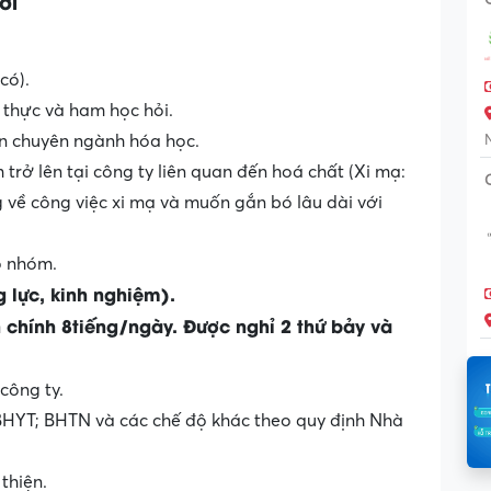
ời
có).
g thực và ham học hỏi.
ên chuyên ngành hóa học.
 trở lên tại công ty liên quan đến hoá chất (Xi mạ:
g về công việc xi mạ và muốn gắn bó lâu dài với
o nhóm.
 lực, kinh nghiệm).
h chính 8tiếng/ngày. Được nghỉ 2 thứ bảy và
công ty.
HYT; BHTN và các chế độ khác theo quy định Nhà
thiện.