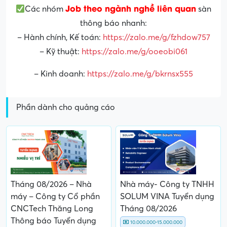
Job theo ngành nghề liên quan
Các nhóm
sàn
thông báo nhanh:
– Hành chính, Kế toán:
https://zalo.me/g/fzhdow757
– Kỹ thuật:
https://zalo.me/g/ooeobi061
– Kinh doanh:
https://zalo.me/g/bkrnsx555
Phần dành cho quảng cáo
Tháng 08/2026 – Nhà
Nhà máy- Công ty TNHH
máy – Công ty Cổ phần
SOLUM VINA Tuyển dụng
CNCTech Thăng Long
Tháng 08/2026
Thông báo Tuyển dụng
10.000.000-15.000.000