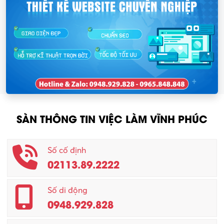
SÀN THÔNG TIN VIỆC LÀM VĨNH PHÚC
Số cố định
02113.89.2222
Số di động
0948.929.828