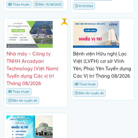
Thỏa thuận
Đến 15/08/2023
9/10/2024
Gấp
Nhà máy – Công ty
Bệnh viện Hữu nghị Lạc
TNHH Arcadyan
Việt (LVFH) cơ sở Vĩnh
Technology (Việt Nam)
Yên, Phúc Yên Tuyển dụng
Tuyển dụng Các vị trí
Các Vị trí Tháng 08/2026
Tháng 08/2026
Thoả thuận
Thỏa thuận
Đến khi tuyển đủ
Đến khi tuyển đủ