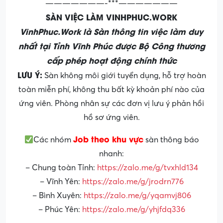
———————-***———————
SÀN VIỆC LÀM VINHPHUC.WORK
VinhPhuc.Work là Sàn thông tin việc làm duy
nhất tại Tỉnh Vĩnh Phúc được Bộ Công thương
cấp phép hoạt động chính thức
LƯU Ý:
Sàn không môi giới tuyển dụng, hỗ trợ hoàn
toàn miễn phí, không thu bất kỳ khoản phí nào của
ứng viên. Phòng nhân sự các đơn vị lưu ý phản hồi
hồ sơ ứng viên.
Job theo khu vực
Các nhóm
sàn thông báo
nhanh:
– Chung toàn Tỉnh:
https://zalo.me/g/tvxhld134
– Vĩnh Yên:
https://zalo.me/g/jrodrn776
– Bình Xuyên:
https://zalo.me/g/yqamvj806
– Phúc Yên:
https://zalo.me/g/yhjfdq336