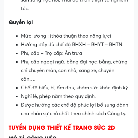
sẵn sàng học hỏi, Thái độ thân thiện và nghiêm
túc.
Quyền lợi
Mức lương : (thỏa thuận theo năng lực)
Hưởng đầy đủ chế độ BHXH – BHYT – BHTN.
Phụ cấp – Trợ cấp: Ăn trưa
Phụ cấp ngoại ngữ, bằng đại học, bằng, chứng
chỉ chuyên môn, con nhỏ, xăng xe, chuyên
cần….
Chế độ hiếu, hỉ, ốm đau, khám sức khỏe định kỳ.
Nghỉ lễ, phép năm theo quy định.
Được hưởng các chế độ phúc lợi bổ sung dành
cho nhân sự chủ chốt theo chính sách Công ty.
TUYỂN DỤNG THIẾT KẾ TRANG SỨC 2D
MÔ TẢ CÔNG VIỆC