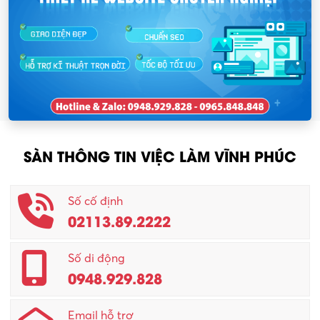
SÀN THÔNG TIN VIỆC LÀM VĨNH PHÚC
Số cố định
02113.89.2222
Số di động
0948.929.828
Email hỗ trợ