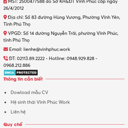
MST: 2500477588 do Sở KH&ĐT Vĩnh Phúc cấp ngày
26/4/2012
Địa chỉ: Số 83 đường Hùng Vương, Phường Vĩnh Yên,
Tỉnh Phú Thọ
VPGD: Số 14 đường Nguyễn Trãi, phường Vĩnh Phúc,
tỉnh Phú Thọ
Email: lienhe@vinhphuc.work
ĐT: 02113.89.2222 - Hotline: 0948.929.828 -
0968.212.886
Thông tin cần biết
Dowload mẫu CV
Hệ sinh thái Vĩnh Phúc Work
Liên hệ
Quy chế