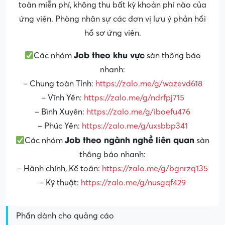
toàn miễn phí, không thu bất kỳ khoản phí nào của
ứng viên. Phòng nhân sự các đơn vị lưu ý phản hồi
hồ sơ ứng viên.
Job theo khu vực
Các nhóm
sàn thông báo
nhanh:
– Chung toàn Tỉnh:
https://zalo.me/g/wazevd618
– Vĩnh Yên:
https://zalo.me/g/ndrfpj715
– Bình Xuyên:
https://zalo.me/g/iboefu476
– Phúc Yên:
https://zalo.me/g/uxsbbp341
Job theo ngành nghề liên quan
Các nhóm
sàn
thông báo nhanh:
– Hành chính, Kế toán:
https://zalo.me/g/bgnrzq135
– Kỹ thuật:
https://zalo.me/g/nusgqf429
Phần dành cho quảng cáo