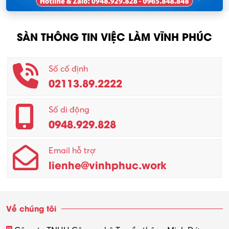
SÀN THÔNG TIN VIỆC LÀM VĨNH PHÚC
Số cố định
02113.89.2222
Số di động
0948.929.828
Email hỗ trợ
lienhe@vinhphuc.work
Về chúng tôi