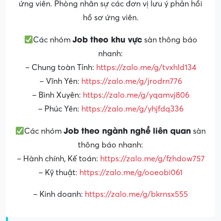
ứng viên. Phòng nhân sự các đơn vị lưu ý phản hồi
hồ sơ ứng viên.
Job theo khu vực
Các nhóm
sàn thông báo
nhanh:
– Chung toàn Tỉnh:
https://zalo.me/g/tvxhld134
– Vĩnh Yên:
https://zalo.me/g/jrodrn776
– Bình Xuyên:
https://zalo.me/g/yqamvj806
– Phúc Yên:
https://zalo.me/g/yhjfdq336
Job theo ngành nghề liên quan
Các nhóm
sàn
thông báo nhanh:
– Hành chính, Kế toán:
https://zalo.me/g/fzhdow757
– Kỹ thuật:
https://zalo.me/g/ooeobi061
– Kinh doanh:
https://zalo.me/g/bkrnsx555