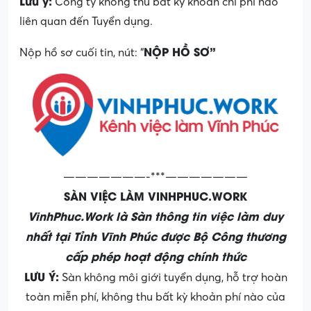
Lưu ý:
Công ty không thu bất kỳ khoản chi phí nào
liên quan đến Tuyển dụng.
NỘP HỒ SƠ”
Nộp hồ sơ cuối tin, nút: “
———————-***———————
SÀN VIỆC LÀM VINHPHUC.WORK
VinhPhuc.Work là Sàn thông tin việc làm duy
nhất tại Tỉnh Vĩnh Phúc được Bộ Công thương
cấp phép hoạt động chính thức
LƯU Ý:
Sàn không môi giới tuyển dụng, hỗ trợ hoàn
toàn miễn phí, không thu bất kỳ khoản phí nào của