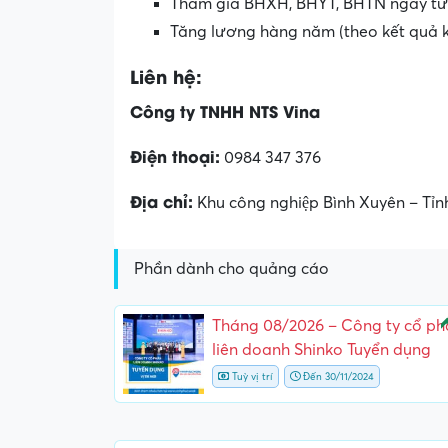
Tham gia BHXH, BHYT, BHTN ngay từ 
Tăng lương hàng năm (theo kết quả 
Liên hệ:
Công ty TNHH NTS Vina
Điện thoại:
0984 347 376
Địa chỉ:
Khu công nghiệp Bình Xuyên – Tỉnh
Phần dành cho quảng cáo
N
Tháng 08/2026 – Công ty cổ ph
liên doanh Shinko Tuyển dụng
Tuỳ vị trí
Đến 30/11/2024