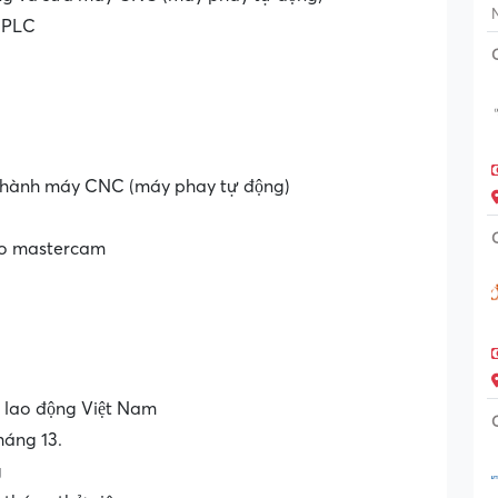
t PLC
̣n hành máy CNC (máy phay tự động)
ạo mastercam
̣t lao động Việt Nam
háng 13.
g