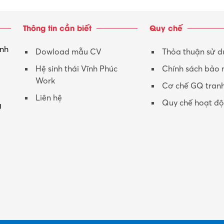
Thông tin cần biết
Quy chế
inh
Dowload mẫu CV
Thỏa thuận sử 
Hệ sinh thái Vĩnh Phúc
Chính sách bảo
Work
Cơ chế GQ tran
Liên hệ
Quy chế hoạt đ
g