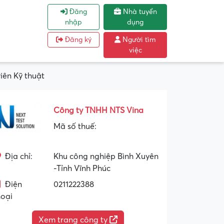
Đăng
Nhà tuyển
nhập
dụng
Đăng ký
Người tìm
việc
iên Kỹ thuật
Công ty TNHH NTS Vina
Mã số thuế:
Địa chỉ:
Khu công nghiệp Bình Xuyên
-Tỉnh Vĩnh Phúc
Điện
0211222388
hoại
Xem trang công ty