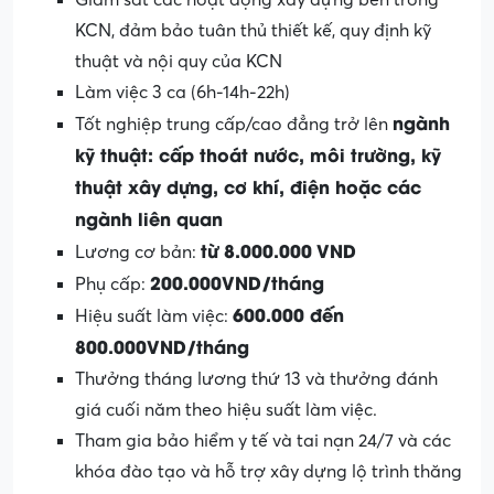
Giám sát các hoạt động xây dựng bên trong
KCN, đảm bảo tuân thủ thiết kế, quy định kỹ
thuật và nội quy của KCN
Làm việc 3 ca (6h-14h-22h)
ngành
Tốt nghiệp trung cấp/cao đẳng trở lên
kỹ thuật: cấp thoát nước, môi trường, kỹ
thuật xây dựng, cơ khí, điện hoặc các
ngành liên quan
từ
8
.
0
00.000
VND
Lương cơ bản:
200.000VND/tháng
Phụ cấp:
600.000
đến
Hiệu suất làm việc:
800.000VND/tháng
Thưởng tháng lương thứ 13 và thưởng đánh
giá cuối năm theo hiệu suất làm việc.
Tham gia bảo hiểm y tế và tai nạn 24/7 và các
khóa đào tạo và hỗ trợ xây dựng lộ trình thăng