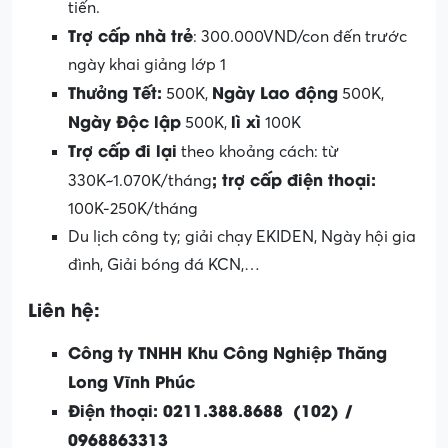
tiến.
Trợ cấp nhà trẻ
: 300.000VND/con đến trước
ngày khai giảng lớp 1
Thưởng Tết
:
Ngày Lao động
500K,
500K,
Ngày Độc lập
lì xì
500K,
100K
Trợ cấp đi lại
theo khoảng cách: từ
;
trợ cấp điện thoại
:
330K~1.070K/tháng
100K-250K/tháng
Du lịch công ty; giải chạy EKIDEN, Ngày hội gia
đình, Giải bóng đá KCN,…
Liên hệ:
Công ty TNHH Khu Công Nghiệp Thăng
Long Vĩnh Phúc
Điện thoại: 0211.388.8688 (102) /
0968863313