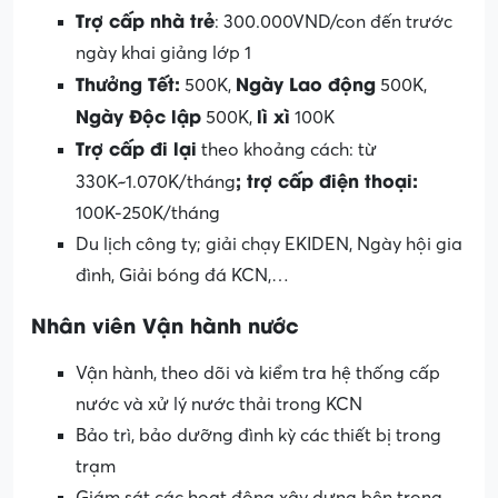
Trợ cấp nhà trẻ
: 300.000VND/con đến trước
ngày khai giảng lớp 1
Thưởng Tết
:
Ngày Lao động
500K,
500K,
Ngày Độc lập
lì xì
500K,
100K
Trợ cấp đi lại
theo khoảng cách: từ
;
trợ cấp điện thoại
:
330K~1.070K/tháng
100K-250K/tháng
Du lịch công ty; giải chạy EKIDEN, Ngày hội gia
đình, Giải bóng đá KCN,…
Nhân viên Vận hành nước
Vận hành, theo dõi và kiểm tra hệ thống cấp
nước và xử lý nước thải trong KCN
Bảo trì, bảo dưỡng đình kỳ các thiết bị trong
trạm