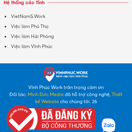
Hệ thống các Tỉnh
VietNamS.Work
Việc làm Phú Thọ
Việc làm Hải Phòng
Việc làm Vĩnh Phúc
Vĩnh Phúc Work trân trọng cảm ơn
Đối tác:
Minh Đức Media
đã hỗ trợ công nghệ,
Thiết
kế Website
cho chúng tôi. 26