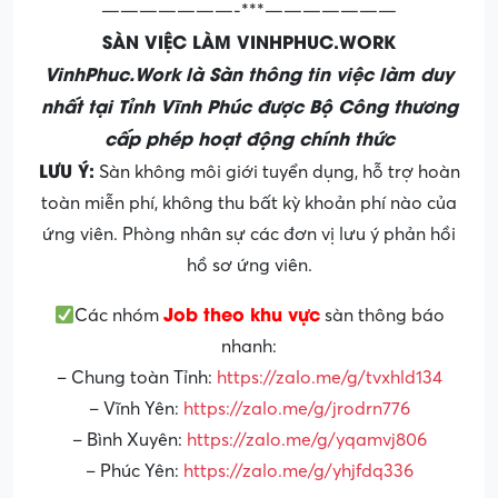
———————-***———————
SÀN VIỆC LÀM VINHPHUC.WORK
VinhPhuc.Work là Sàn thông tin việc làm duy
nhất tại Tỉnh Vĩnh Phúc được Bộ Công thương
cấp phép hoạt động chính thức
LƯU Ý:
Sàn không môi giới tuyển dụng, hỗ trợ hoàn
toàn miễn phí, không thu bất kỳ khoản phí nào của
ứng viên. Phòng nhân sự các đơn vị lưu ý phản hồi
hồ sơ ứng viên.
Job theo khu vực
Các nhóm
sàn thông báo
nhanh:
– Chung toàn Tỉnh:
https://zalo.me/g/tvxhld134
– Vĩnh Yên:
https://zalo.me/g/jrodrn776
– Bình Xuyên:
https://zalo.me/g/yqamvj806
– Phúc Yên:
https://zalo.me/g/yhjfdq336