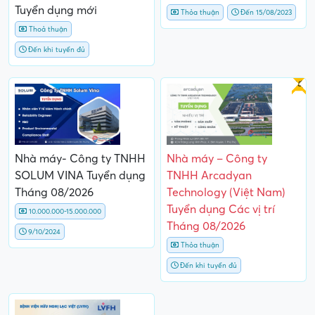
Tuyển dụng mới
Thỏa thuận
Đến 15/08/2023
Thoả thuận
Đến khi tuyển đủ
Gấp
Nhà máy- Công ty TNHH
Nhà máy – Công ty
SOLUM VINA Tuyển dụng
TNHH Arcadyan
Tháng 08/2026
Technology (Việt Nam)
Tuyển dụng Các vị trí
10.000.000-15.000.000
Tháng 08/2026
9/10/2024
Thỏa thuận
Đến khi tuyển đủ