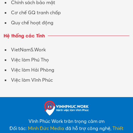
Chính sách bảo mật
Cơ chế GQ tranh chấp
Quy chế hoạt động
Hệ thống các Tỉnh
VietNamS.Work
Việc làm Phú Thọ
Việc làm Hải Phòng
Việc làm Vĩnh Phúc
Vĩnh Phúc Work trân trọng cảm ơn
Đối tác:
Minh Đức Media
đã hỗ trợ công nghệ,
Thiết