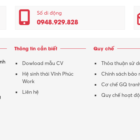
Số di động
0948.929.828
Thông tin cần biết
Quy chế
inh
Dowload mẫu CV
Thỏa thuận sử 
Hệ sinh thái Vĩnh Phúc
Chính sách bảo
Work
Cơ chế GQ tran
Liên hệ
Quy chế hoạt đ
g