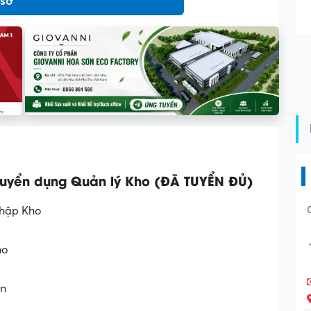
 sơ
Tuyển dụng Quản lý Kho (ĐÃ TUYỂN ĐỦ)
nhập Kho
ho
an