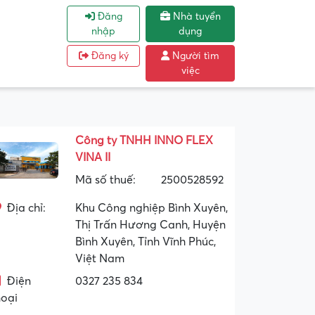
Đăng
Nhà tuyển
nhập
dụng
Đăng ký
Người tìm
việc
Công ty TNHH INNO FLEX
VINA II
Mã số thuế:
2500528592
Địa chỉ:
Khu Công nghiệp Bình Xuyên,
Thị Trấn Hương Canh, Huyện
Bình Xuyên, Tỉnh Vĩnh Phúc,
Việt Nam
Điện
0327 235 834
hoại