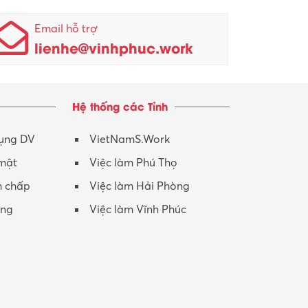
Email hỗ trợ
lienhe@vinhphuc.work
Hệ thống các Tỉnh
dụng DV
VietNamS.Work
 mật
Việc làm Phú Thọ
h chấp
Việc làm Hải Phòng
ộng
Việc làm Vĩnh Phúc