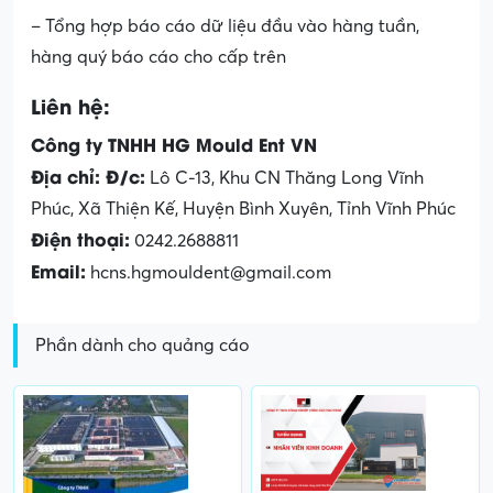
– Tổng hợp báo cáo dữ liệu đầu vào hàng tuần,
hàng quý báo cáo cho cấp trên
Liên hệ:
Công ty TNHH HG Mould Ent VN
Địa chỉ: Đ/c:
Lô C-13, Khu CN Thăng Long Vĩnh
Phúc, Xã Thiện Kế, Huyện Bình Xuyên, Tỉnh Vĩnh Phúc
Điện thoại:
0242.2688811
Email:
hcns.hgmouldent@gmail.com
Phần dành cho quảng cáo