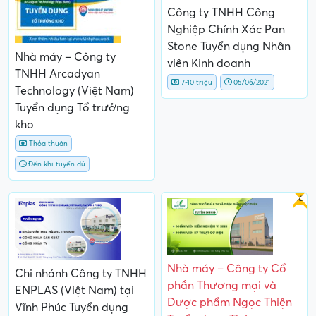
Công ty TNHH Công
Nghiệp Chính Xác Pan
Stone Tuyển dụng Nhân
Nhà máy – Công ty
viên Kinh doanh
TNHH Arcadyan
7-10 triệu
05/06/2021
Technology (Việt Nam)
Tuyển dụng Tổ trưởng
kho
Thỏa thuận
Đến khi tuyển đủ
Gấp
Nhà máy – Công ty Cổ
Chi nhánh Công ty TNHH
phần Thương mại và
ENPLAS (Việt Nam) tại
Dược phẩm Ngọc Thiện
Vĩnh Phúc Tuyển dụng