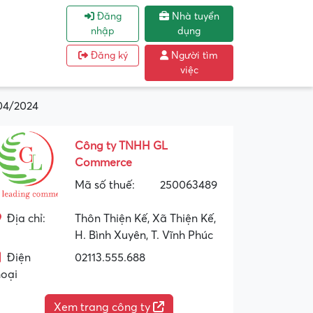
Đăng
Nhà tuyển
nhập
dụng
Đăng ký
Người tìm
việc
04/2024
Công ty TNHH GL
Commerce
Mã số thuế:
250063489
Địa chỉ:
Thôn Thiện Kế, Xã Thiện Kế,
H. Bình Xuyên, T. Vĩnh Phúc
Điện
02113.555.688
hoại
Xem trang công ty