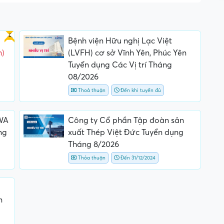
Gấp
Bệnh viện Hữu nghị Lạc Việt
m)
(LVFH) cơ sở Vĩnh Yên, Phúc Yên
Tuyển dụng Các Vị trí Tháng
08/2026
Thoả thuận
Đến khi tuyển đủ
WA
Công ty Cổ phần Tập đoàn sản
ng
xuất Thép Việt Đức Tuyển dụng
Tháng 8/2026
Thỏa thuận
Đến 31/12/2024
n