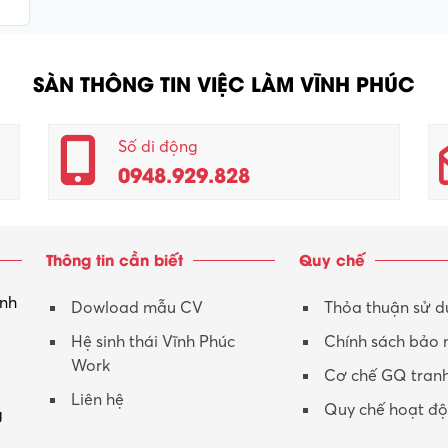
SÀN THÔNG TIN VIỆC LÀM VĨNH PHÚC
Số di động
0948.929.828
Thông tin cần biết
Quy chế
inh
Dowload mẫu CV
Thỏa thuận sử 
Hệ sinh thái Vĩnh Phúc
Chính sách bảo
Work
Cơ chế GQ tran
Liên hệ
Quy chế hoạt đ
g