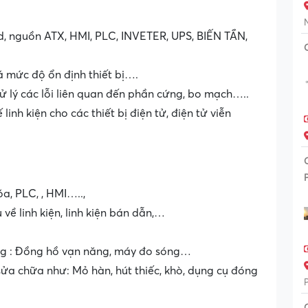
rd, nguồn ATX, HMI, PLC, INVETER, UPS, BIẾN TẦN,
á mức độ ổn định thiết bị….
xử lý các lỗi liên quan đến phần cứng, bo mạch…..
linh kiện cho các thiết bị điện tử, điện tử viễn
a, PLC, , HMI…..,
u về linh kiện, linh kiện bán dẫn,…
ụng : Đồng hồ vạn năng, máy đo sóng…
ửa chữa như: Mỏ hàn, hút thiếc, khò, dụng cụ đóng