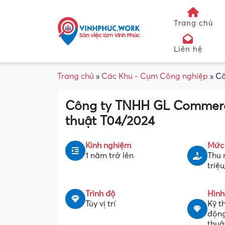
Trang chủ
Liên hệ
Trang chủ
»
Các Khu - Cụm Công nghiệp
»
Cô
Công ty TNHH GL Commerc
thuật T04/2024
Kinh nghiệm
Mức
1 năm trở lên
Thu 
triệ
Trình độ
Hình
Tùy vị trí
Kỹ t
động
thuậ