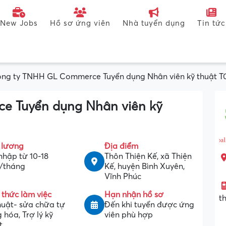
New Jobs
Hồ sơ ứng viên
Nhà tuyển dụng
Tin tức
ng ty TNHH GL Commerce Tuyển dụng Nhân viên kỹ thuật T
e Tuyển dụng Nhân viên kỹ
 lương
Địa điểm
nhập từ 10-18
Thôn Thiện Kế, xã Thiện
u/tháng
Kế, huyện Bình Xuyên,
Vĩnh Phúc
 thức làm việc
Hạn nhận hồ sơ
t
huật- sửa chữa tự
Đến khi tuyển được ứng
 hóa, Trợ lý kỹ
viên phù hợp
t