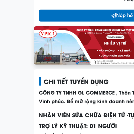
Nộp hồ
CHI TIẾT TUYỂN DỤNG
CÔNG TY TNHH GL COMMERCE , T
hôn 
Vĩnh phúc.
Để mở rộng kinh doanh nên 
NHÂN VIÊN SỬA CHỮA ĐIỆN TỬ -T
TRỢ LÝ KỸ THUẬT: 01 NGƯỜI