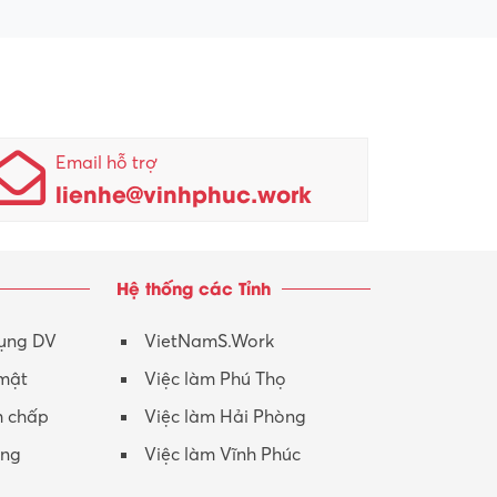
Email hỗ trợ
lienhe@vinhphuc.work
Hệ thống các Tỉnh
dụng DV
VietNamS.Work
 mật
Việc làm Phú Thọ
h chấp
Việc làm Hải Phòng
ộng
Việc làm Vĩnh Phúc