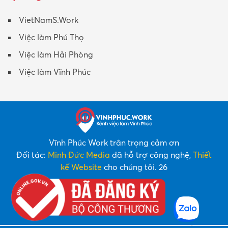
VietNamS.Work
Việc làm Phú Thọ
Việc làm Hải Phòng
Việc làm Vĩnh Phúc
Vĩnh Phúc Work trân trọng cảm ơn
Đối tác:
Minh Đức Media
đã hỗ trợ công nghệ,
Thiết
kế Website
cho chúng tôi. 26