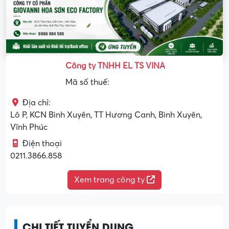
Công ty TNHH EL TS VINA
Mã số thuế:
Địa chỉ:
Lô P, KCN Bình Xuyên, TT Hương Canh, Bình Xuyên,
Vĩnh Phúc
Điện thoại
0211.3866.858
Xem trang công ty
CHI TIẾT TUYỂN DỤNG