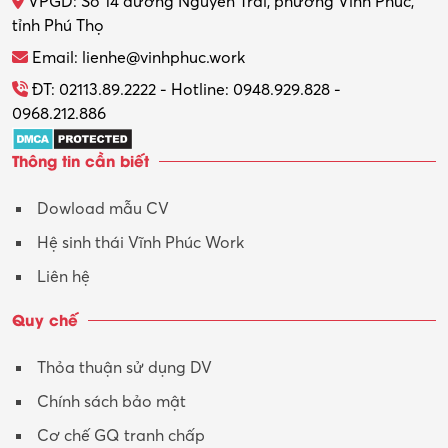
VPGD: Số 14 đường Nguyễn Trãi, phường Vĩnh Phúc,
tỉnh Phú Thọ
Email: lienhe@vinhphuc.work
ĐT: 02113.89.2222 - Hotline: 0948.929.828 -
0968.212.886
Thông tin cần biết
Dowload mẫu CV
Hệ sinh thái Vĩnh Phúc Work
Liên hệ
Quy chế
Thỏa thuận sử dụng DV
Chính sách bảo mật
Cơ chế GQ tranh chấp