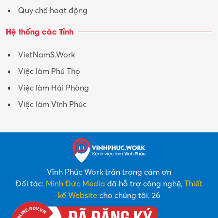
Quy chế hoạt động
Hệ thống các Tỉnh
VietNamS.Work
Việc làm Phú Thọ
Việc làm Hải Phòng
Việc làm Vĩnh Phúc
Vĩnh Phúc Work trân trọng cảm ơn
Đối tác:
Minh Đức Media
đã hỗ trợ công nghệ,
Thiết
kế Website
cho chúng tôi. 26