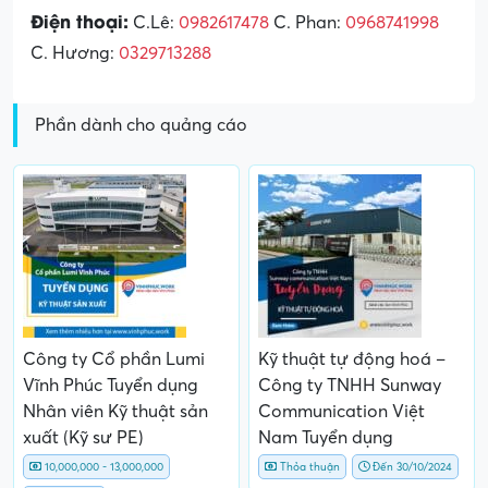
Điện thoại:
C.Lê:
0982617478
C. Phan:
0968741998
C. Hương:
0329713288
Phần dành cho quảng cáo
Công ty Cổ phần Lumi
Kỹ thuật tự động hoá –
Vĩnh Phúc Tuyển dụng
Công ty TNHH Sunway
Nhân viên Kỹ thuật sản
Communication Việt
xuất (Kỹ sư PE)
Nam Tuyển dụng
10,000,000 - 13,000,000
Thỏa thuận
Đến 30/10/2024