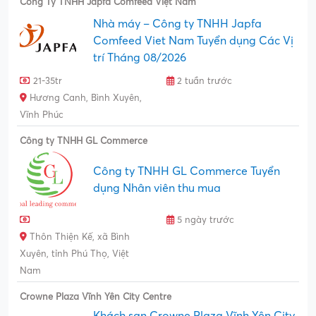
Công Ty TNHH Japfa Comfeed Việt Nam
Nhà máy – Công ty TNHH Japfa
Comfeed Viet Nam Tuyển dụng Các Vị
trí Tháng 08/2026
21-35tr
2 tuần trước
Hương Canh, Bình Xuyên,
Vĩnh Phúc
Công ty TNHH GL Commerce
Công ty TNHH GL Commerce Tuyển
dụng Nhân viên thu mua
5 ngày trước
Thôn Thiện Kế, xã Bình
Xuyên, tỉnh Phú Thọ, Việt
Nam
Crowne Plaza Vĩnh Yên City Centre
Khách sạn Crowne Plaza Vĩnh Yên City