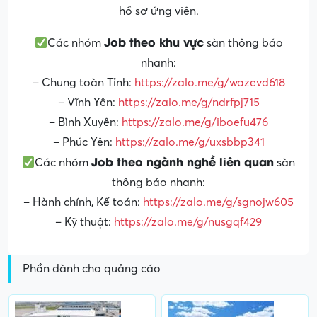
hồ sơ ứng viên.
Job theo khu vực
Các nhóm
sàn thông báo
nhanh:
– Chung toàn Tỉnh:
https://zalo.me/g/wazevd618
– Vĩnh Yên:
https://zalo.me/g/ndrfpj715
– Bình Xuyên:
https://zalo.me/g/iboefu476
– Phúc Yên:
https://zalo.me/g/uxsbbp341
Job theo ngành nghề liên quan
Các nhóm
sàn
thông báo nhanh:
– Hành chính, Kế toán:
https://zalo.me/g/sgnojw605
– Kỹ thuật:
https://zalo.me/g/nusgqf429
Phần dành cho quảng cáo