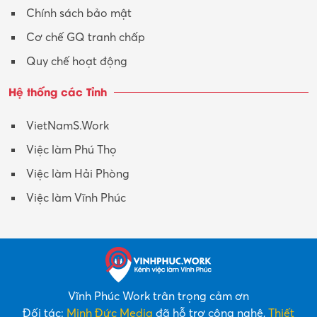
Chính sách bảo mật
Cơ chế GQ tranh chấp
Quy chế hoạt động
Hệ thống các Tỉnh
VietNamS.Work
Việc làm Phú Thọ
Việc làm Hải Phòng
Việc làm Vĩnh Phúc
Vĩnh Phúc Work trân trọng cảm ơn
Đối tác:
Minh Đức Media
đã hỗ trợ công nghệ,
Thiết