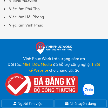
VietNamS.Work
Việc làm Phú Thọ
Việc làm Hải Phòng
Việc làm Vĩnh Phúc
Vĩnh Phúc Work trân trọng cảm ơn
Đối tác:
Minh Đức Media
đã hỗ trợ công nghệ,
Thiết
kế Website
cho chúng tôi. 26
Người tìm việc
Nhà tuyển dụng