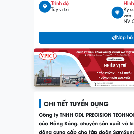
Trình độ
Hình
Tùy vị trí
Kỹ s
viên
NV Q
Nộp hồ
CHI TIẾT TUYỂN DỤNG
Công ty TNHH CDL PRECISION TECHNOL
của Hồng Kông, chuyên sản xuất và kin
động cung cấp cho tập đoàn SamSung 