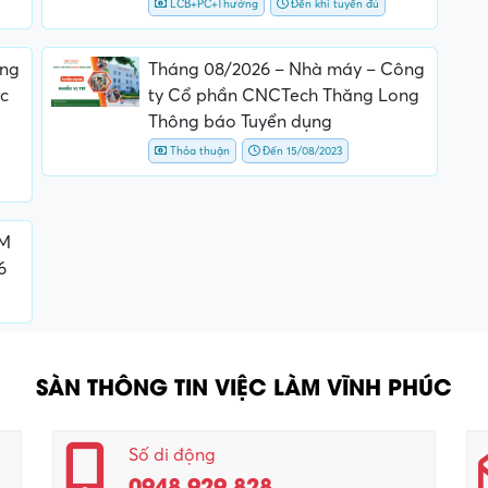
LCB+PC+Thưởng
Đến khi tuyển đủ
ông
Tháng 08/2026 – Nhà máy – Công
c
ty Cổ phần CNCTech Thăng Long
Thông báo Tuyển dụng
Thỏa thuận
Đến 15/08/2023
UM
6
SÀN THÔNG TIN VIỆC LÀM VĨNH PHÚC
Số di động
0948.929.828