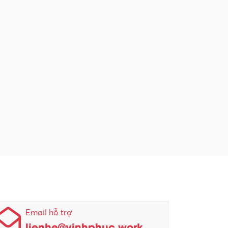
Email hỗ trợ
lienhe@vinhphuc.work