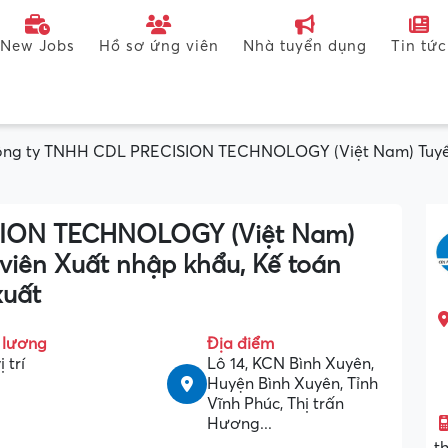
New Jobs
Hồ sơ ứng viên
Nhà tuyển dụng
Tin tức
ng ty TNHH CDL PRECISION TECHNOLOGY (Việt Nam) Tuyển K
SION TECHNOLOGY (Việt Nam)
 viên Xuất nhập khẩu, Kế toán
xuất
 lương
Địa điểm
ị trí
Lô 14, KCN Bình Xuyên,
Huyện Bình Xuyên, Tỉnh
Vĩnh Phúc, Thị trấn
Hương...