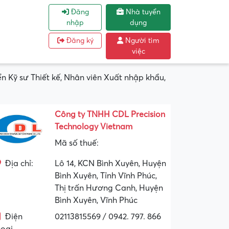
Đăng
Nhà tuyển
nhập
dụng
Đăng ký
Người tìm
việc
ỹ sư Thiết kế, Nhân viên Xuất nhập khẩu,
Công ty TNHH CDL Precision
Technology Vietnam
Mã số thuế:
Địa chỉ:
Lô 14, KCN Bình Xuyên, Huyện
Bình Xuyên, Tỉnh Vĩnh Phúc,
Thị trấn Hương Canh, Huyện
Bình Xuyên, Vĩnh Phúc
Điện
02113815569 / 0942. 797. 866