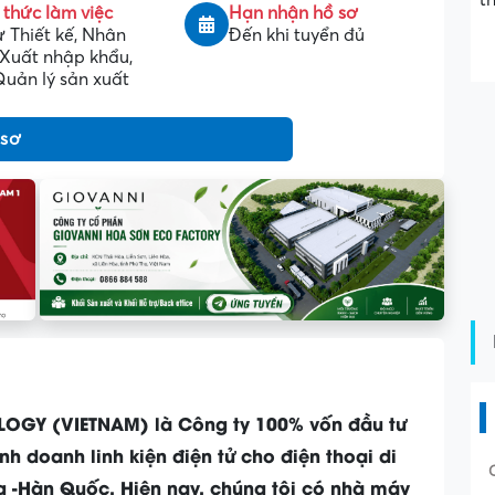
t
 thức làm việc
Hạn nhận hồ sơ
ư Thiết kế, Nhân
Đến khi tuyển đủ
 Xuất nhập khẩu,
uản lý sản xuất
 sơ
OGY (VIETNAM) là Công ty 100% vốn đầu tư
h doanh linh kiện điện tử cho điện thoại di
-Hàn Quốc. Hiện nay, chúng tôi có nhà máy