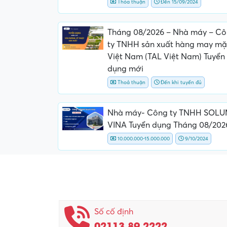
Thỏa thuận
Đến 15/09/2024
Tháng 08/2026 – Nhà máy – C
ty TNHH sản xuất hàng may mặ
Việt Nam (TAL Việt Nam) Tuyển
dụng mới
Thoả thuận
Đến khi tuyển đủ
Nhà máy- Công ty TNHH SOL
VINA Tuyển dụng Tháng 08/202
10.000.000-15.000.000
9/10/2024
Số cố định
02113.89.2222