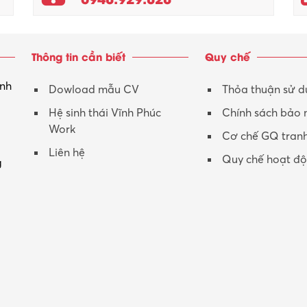
Thông tin cần biết
Quy chế
inh
Dowload mẫu CV
Thỏa thuận sử 
Hệ sinh thái Vĩnh Phúc
Chính sách bảo
Work
Cơ chế GQ tran
Liên hệ
Quy chế hoạt đ
g