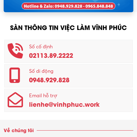
SÀN THÔNG TIN VIỆC LÀM VĨNH PHÚC
Số cố định
02113.89.2222
Số di động
0948.929.828
Email hỗ trợ
lienhe@vinhphuc.work
Về chúng tôi