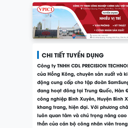
CHI TIẾT TUYỂN DỤNG
Công ty TNHH CDL PRECISION TECHNOL
của Hồng Kông, chuyên sản xuất và kin
động cung cấp cho tập đoàn SamSung 
đang hoạt đông tại Trung Quốc, Hàn Q
công nghiệp Bình Xuyên, Huyện Bình X
khang trang, hiện đại. Với phương châ
luôn quan tâm và chú trọng nâng cao 
thần của cán bộ công nhân viên tron