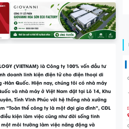
OGY (VIETNAM) là Công ty 100% vốn đầu tư
h doanh linh kiện điện tử cho điện thoại di
-Hàn Quốc. Hiện nay, chúng tôi có nhà máy
uốc và nhà máy ở Việt Nam đặt tại Lô 14, Khu
uyên, Tỉnh Vĩnh Phúc với hệ thống nhà xưởng
m “Toàn thể công ty là một đại gia đình”, CDL
điều kiện làm việc cũng như đời sống tinh
g một môi trường làm việc năng động và