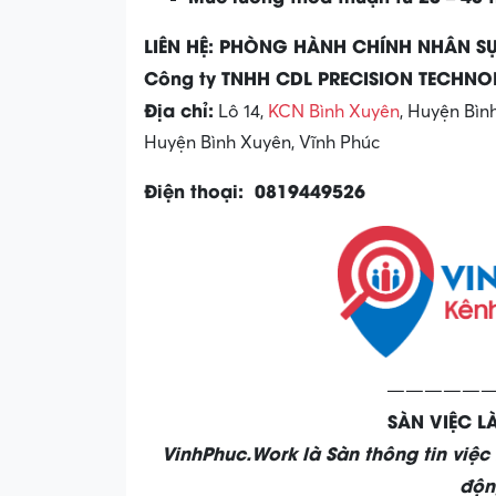
LIÊN HỆ: PHÒNG HÀNH CHÍNH NHÂN S
Công ty TNHH CDL PRECISION TECHN
Địa chỉ:
Lô 14,
KCN Bình Xuyên
, Huyện Bìn
Huyện Bình Xuyên, Vĩnh Phúc
Điện thoại: 0819449526
——————
SÀN VIỆC 
VinhPhuc.Work là Sàn thông tin việ
độn