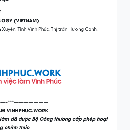
Ự
OLOGY (VIETNAM)
h Xuyên, Tỉnh Vĩnh Phúc, Thị trấn Hương Canh,
—-***———————
LÀM VINHPHUC.WORK
c làm đã được Bộ Công thương cấp phép hoạt
g chính thức