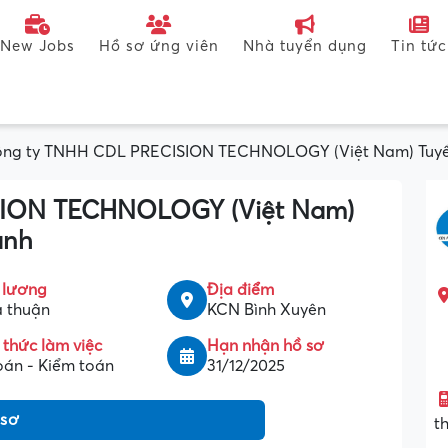
New Jobs
Hồ sơ ứng viên
Nhà tuyển dụng
Tin tức
ng ty TNHH CDL PRECISION TECHNOLOGY (Việt Nam) Tuyển
SION TECHNOLOGY (Việt Nam)
ành
 lương
Địa điểm
 thuận
KCN Bình Xuyên
 thức làm việc
Hạn nhận hồ sơ
oán - Kiểm toán
31/12/2025
 sơ
t