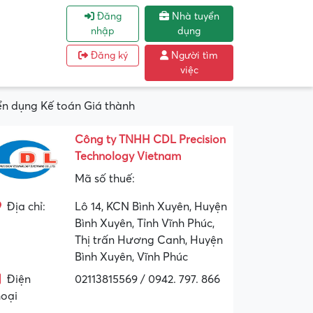
Đăng
Nhà tuyển
nhập
dụng
Đăng ký
Người tìm
việc
 dụng Kế toán Giá thành
Công ty TNHH CDL Precision
Technology Vietnam
Mã số thuế:
Địa chỉ:
Lô 14, KCN Bình Xuyên, Huyện
Bình Xuyên, Tỉnh Vĩnh Phúc,
Thị trấn Hương Canh, Huyện
Bình Xuyên, Vĩnh Phúc
Điện
02113815569 / 0942. 797. 866
hoại