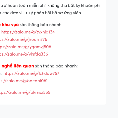
trợ hoàn toàn miễn phí, không thu bất kỳ khoản phí
các đơn vị lưu ý phản hồi hồ sơ ứng viên.
o khu vực
sàn thông báo nhanh:
:
https://zalo.me/g/tvxhld134
ps://zalo.me/g/jrodrn776
tps://zalo.me/g/yqamvj806
ps://zalo.me/g/yhjfdq336
 nghề liên quan
sàn thông báo nhanh:
n:
https://zalo.me/g/fzhdow757
ps://zalo.me/g/ooeobi061
tps://zalo.me/g/bkrnsx555