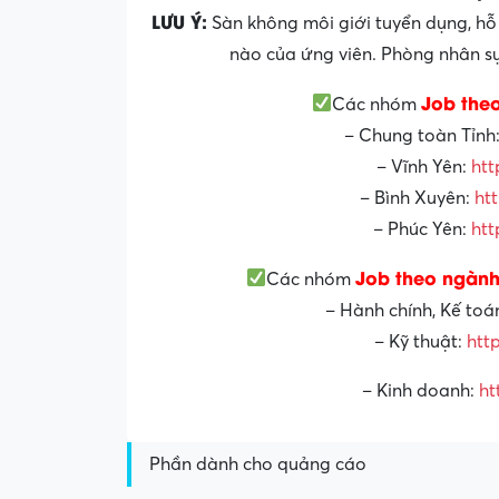
LƯU Ý:
Sàn không môi giới tuyển dụng, hỗ 
nào của ứng viên. Phòng nhân sự 
Job the
Các nhóm
– Chung toàn Tỉnh
– Vĩnh Yên:
htt
– Bình Xuyên:
ht
– Phúc Yên:
htt
Job theo ngành
Các nhóm
– Hành chính, Kế toá
– Kỹ thuật:
htt
– Kinh doanh:
ht
Phần dành cho quảng cáo