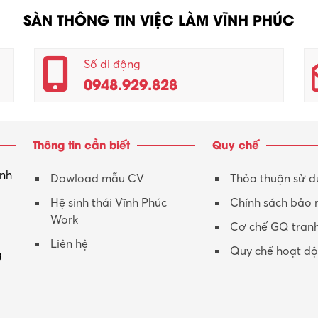
SÀN THÔNG TIN VIỆC LÀM VĨNH PHÚC
Số di động
0948.929.828
Thông tin cần biết
Quy chế
inh
Dowload mẫu CV
Thỏa thuận sử 
Hệ sinh thái Vĩnh Phúc
Chính sách bảo
Work
Cơ chế GQ tran
Liên hệ
Quy chế hoạt đ
g