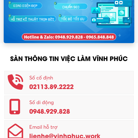
SÀN THÔNG TIN VIỆC LÀM VĨNH PHÚC
Số cố định
02113.89.2222
Số di động
0948.929.828
Email hỗ trợ
lienhe@vinhphuc.work