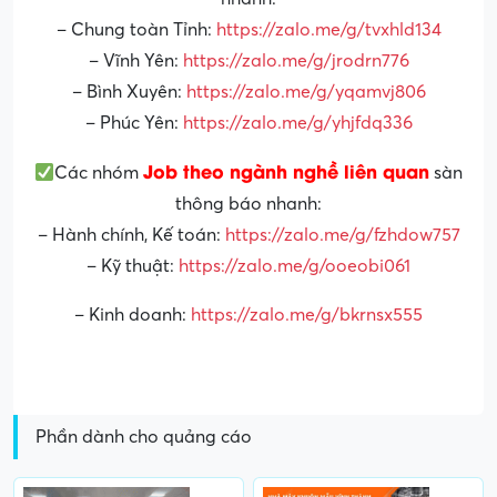
– Chung toàn Tỉnh:
https://zalo.me/g/tvxhld134
– Vĩnh Yên:
https://zalo.me/g/jrodrn776
– Bình Xuyên:
https://zalo.me/g/yqamvj806
– Phúc Yên:
https://zalo.me/g/yhjfdq336
Job theo ngành nghề liên quan
Các nhóm
sàn
thông báo nhanh:
– Hành chính, Kế toán:
https://zalo.me/g/fzhdow757
– Kỹ thuật:
https://zalo.me/g/ooeobi061
– Kinh doanh:
https://zalo.me/g/bkrnsx555
Phần dành cho quảng cáo