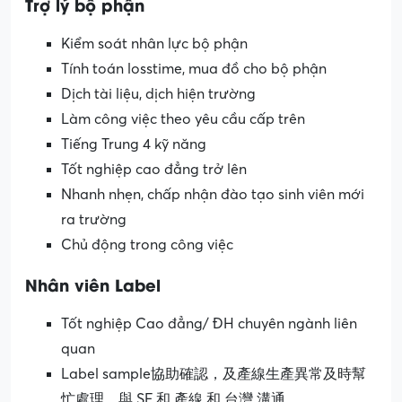
Trợ lý bộ phận
Kiểm soát nhân lực bộ phận
Tính toán losstime, mua đồ cho bộ phận
Dịch tài liệu, dịch hiện trường
Làm công việc theo yêu cầu cấp trên
Tiếng Trung 4 kỹ năng
Tốt nghiệp cao đẳng trở lên
Nhanh nhẹn, chấp nhận đào tạo sinh viên mới
ra trường
Chủ động trong công việc
Nhân viên Label
Tốt nghiệp Cao đẳng/ ĐH chuyên ngành liên
quan
Label sample協助確認，及產線生產異常及時幫
忙處理，與 SF 和 產線 和 台灣 溝通