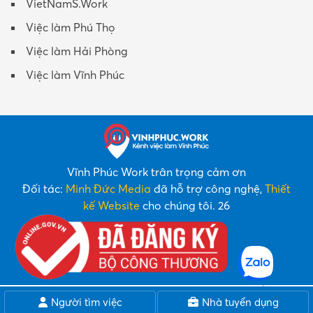
VietNamS.Work
Việc làm Phú Thọ
Việc làm Hải Phòng
Việc làm Vĩnh Phúc
Vĩnh Phúc Work trân trọng cảm ơn
Đối tác:
Minh Đức Media
đã hỗ trợ công nghệ,
Thiết
kế Website
cho chúng tôi. 26
Người tìm việc
Nhà tuyển dụng