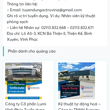
Thông tin liên hệ:
– Email: tuyendungactrovina@gmail.com
Ghi rõ vị trí tuyển dụng. Ví dụ: Nhân viên kỹ thuật
phòng sạch
– Liên hệ Nhân sự: 02113.832.668 – 02113.832.671
Địa chỉ: Lô A5-3, KCN Bá Thiện II, Thiện Kế, Bình
Xuyên, Vĩnh Phúc
Phần dành cho quảng cáo
Công ty Cổ phần Lumi
Kỹ thuật tự động hoá –
Vĩnh Phúc Tuyển dụng
Công ty TNHH Sunway