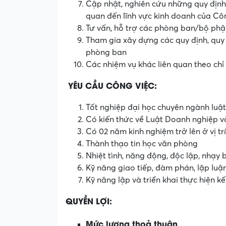
Cập nhật, nghiên cứu những quy định
quan đến lĩnh vực kinh doanh của Cô
Tư vấn, hỗ trợ các phòng ban/bộ phậ
Tham gia xây dựng các quy định, quy 
phòng ban
Các nhiệm vụ khác liên quan theo c
YÊU CẦU CÔNG VIỆC:
Tốt nghiệp đại học chuyên ngành luật
Có kiến thức về Luật Doanh nghiệp 
Có 02 năm kinh nghiệm trở lên ở vị t
Thành thạo tin học văn phòng
Nhiệt tình, năng động, độc lập, nhạy 
Kỹ năng giao tiếp, đàm phán, lập luận
Kỹ năng lập và triển khai thực hiện k
QUYỀN LỢI:
Mức lương thoả thuận