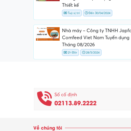
Thiết kế
Tuỳ vị trí
Đến 30/04/2024
Nhà máy – Công ty TNHH Japf
Comfeed Viet Nam Tuyển dụng
Tháng 08/2026
21-35tr
28/5/2024
Số cố định
02113.89.2222
Về chúng tôi