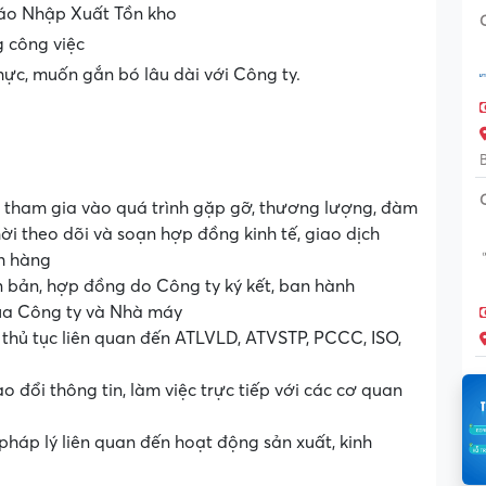
 cáo Nhập Xuất Tồn kho
g công việc
hực, muốn gắn bó lâu dài với Công ty.
 tham gia vào quá trình gặp gỡ, thương lượng, đàm
ời theo dõi và soạn hợp đồng kinh tế, giao dịch
ch hàng
ăn bản, hợp đồng do Công ty ký kết, ban hành
của Công ty và Nhà máy
c thủ tục liên quan đến ATLVLD, ATVSTP, PCCC, ISO,
rao đổi thông tin, làm việc trực tiếp với các cơ quan
háp lý liên quan đến hoạt động sản xuất, kinh