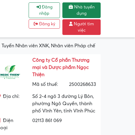
Đăng
Nhà tuyển
nhập
dụng
Đăng ký
Người tìm
việc
Tuyển Nhân viên XNK, Nhân viên Pháp chế
Công ty Cổ phần Thương
mại và Dược phẩm Ngọc
Thiện
Mã số thuế:
2500268633
Địa chỉ:
Số 2-4 ngõ 3 đường Lý Bôn,
phường Ngô Quyền, thành
phố Vĩnh Yên, tỉnh Vĩnh Phúc
Điện
02113 861 069
hoại