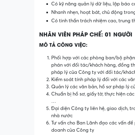
Có kỹ năng quản lý dữ liệu, lập báo
Nhanh nhẹn, hoạt bát, chủ động tron
Có tinh thần trách nhiệm cao, trung t
NHÂN VIÊN PHÁP CHẾ: 01 NGƯỜI
MÔ TẢ CÔNG VIỆC:
Phối hợp với các phòng ban/bộ phận
phán với đối tác/khách hàng, đồng th
pháp lý của Công ty với đối tác/khá
Kiểm soát tính pháp lý đối với các v
Quản lý các văn bản, hồ sơ pháp lý 
Chuẩn bị hồ sơ, giấy tờ, thực hiện cá
…
Đại diện Công ty liên hệ, giao dịch, t
nhà nước
Tư vấn cho Ban Lãnh đạo các vấn đề p
doanh của Công ty