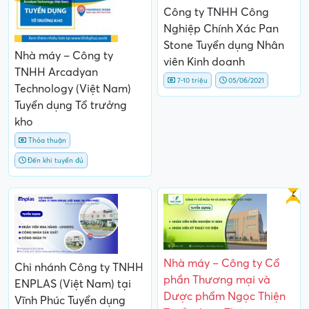
Công ty TNHH Công
Nghiệp Chính Xác Pan
Stone Tuyển dụng Nhân
Nhà máy – Công ty
viên Kinh doanh
TNHH Arcadyan
7-10 triệu
05/06/2021
Technology (Việt Nam)
Tuyển dụng Tổ trưởng
kho
Thỏa thuận
Đến khi tuyển đủ
Gấp
Nhà máy – Công ty Cổ
Chi nhánh Công ty TNHH
phần Thương mại và
ENPLAS (Việt Nam) tại
Dược phẩm Ngọc Thiện
Vĩnh Phúc Tuyển dụng