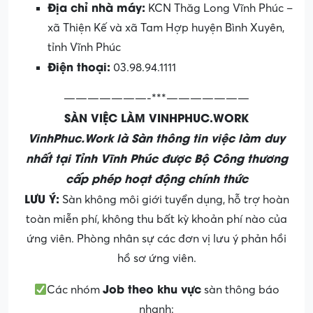
Địa chỉ nhà máy:
KCN Thăg Long Vĩnh Phúc –
xã Thiện Kế và xã Tam Hợp huyện Bình Xuyên,
tỉnh Vĩnh Phúc
Điện thoại:
03.98.94.1111
———————-***———————
SÀN VIỆC LÀM VINHPHUC.WORK
VinhPhuc.Work là Sàn thông tin việc làm duy
nhất tại Tỉnh Vĩnh Phúc được Bộ Công thương
cấp phép hoạt động chính thức
LƯU Ý:
Sàn không môi giới tuyển dụng, hỗ trợ hoàn
toàn miễn phí, không thu bất kỳ khoản phí nào của
ứng viên. Phòng nhân sự các đơn vị lưu ý phản hồi
hồ sơ ứng viên.
Job theo khu vực
Các nhóm
sàn thông báo
nhanh: