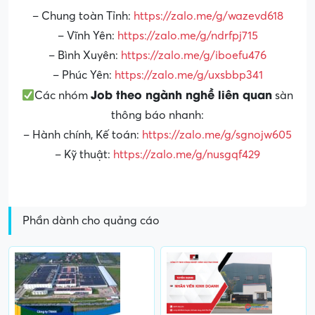
– Chung toàn Tỉnh:
https://zalo.me/g/wazevd618
– Vĩnh Yên:
https://zalo.me/g/ndrfpj715
– Bình Xuyên:
https://zalo.me/g/iboefu476
– Phúc Yên:
https://zalo.me/g/uxsbbp341
Job theo ngành nghề liên quan
Các nhóm
sàn
thông báo nhanh:
– Hành chính, Kế toán:
https://zalo.me/g/sgnojw605
– Kỹ thuật:
https://zalo.me/g/nusgqf429
Phần dành cho quảng cáo