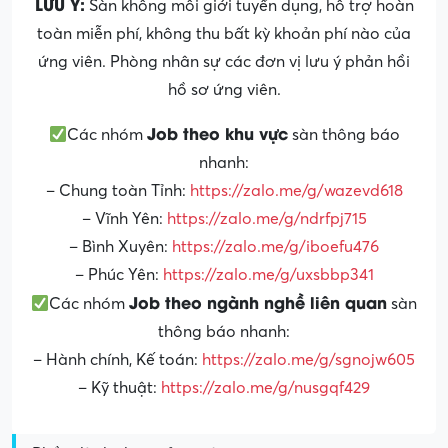
LƯU Ý:
Sàn không môi giới tuyển dụng, hỗ trợ hoàn
toàn miễn phí, không thu bất kỳ khoản phí nào của
ứng viên. Phòng nhân sự các đơn vị lưu ý phản hồi
hồ sơ ứng viên.
Job theo khu vực
Các nhóm
sàn thông báo
nhanh:
– Chung toàn Tỉnh:
https://zalo.me/g/wazevd618
– Vĩnh Yên:
https://zalo.me/g/ndrfpj715
– Bình Xuyên:
https://zalo.me/g/iboefu476
– Phúc Yên:
https://zalo.me/g/uxsbbp341
Job theo ngành nghề liên quan
Các nhóm
sàn
thông báo nhanh:
– Hành chính, Kế toán:
https://zalo.me/g/sgnojw605
– Kỹ thuật:
https://zalo.me/g/nusgqf429