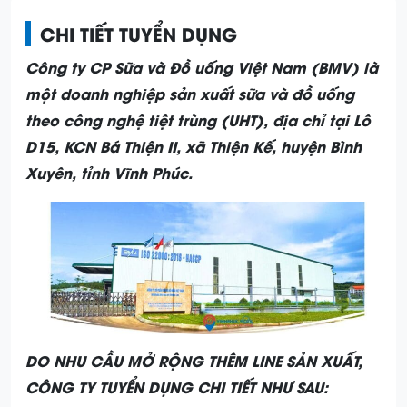
CHI TIẾT TUYỂN DỤNG
Công ty CP Sữa và Đồ uống Việt Nam (BMV) là
một doanh nghiệp sản xuất sữa và đồ uống
theo công nghệ tiệt trùng (UHT), địa chỉ tại Lô
D15, KCN Bá Thiện II, xã Thiện Kế, huyện Bình
Xuyên, tỉnh Vĩnh Phúc.
DO NHU CẦU MỞ RỘNG THÊM LINE SẢN XUẤT,
CÔNG TY TUYỂN DỤNG CHI TIẾT NHƯ SAU: