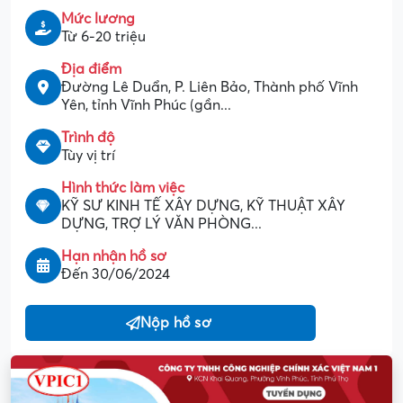
Mức lương
Từ 6-20 triệu
Địa điểm
Đường Lê Duẩn, P. Liên Bảo, Thành phố Vĩnh
Yên, tỉnh Vĩnh Phúc (gần...
Trình độ
Tùy vị trí
Hình thức làm việc
KỸ SƯ KINH TẾ XÂY DỰNG, KỸ THUẬT XÂY
DỰNG, TRỢ LÝ VĂN PHÒNG...
Hạn nhận hồ sơ
Đến 30/06/2024
Nộp hồ sơ