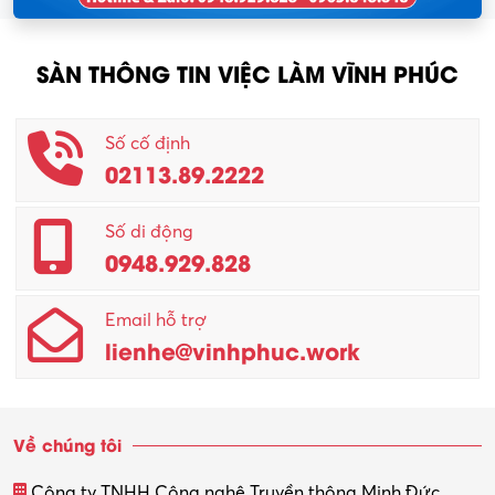
SÀN THÔNG TIN VIỆC LÀM VĨNH PHÚC
Số cố định
02113.89.2222
Số di động
0948.929.828
Email hỗ trợ
lienhe@vinhphuc.work
Về chúng tôi
Công ty TNHH Công nghệ Truyền thông Minh Đức