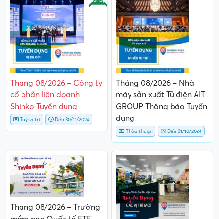
Nổi bật
Tháng 08/2026 – Công ty
Tháng 08/2026 – Nhà
cổ phần liên doanh
máy sản xuất Tủ điện AIT
Shinko Tuyển dụng
GROUP Thông báo Tuyển
dụng
Tuỳ vị trí
Đến 30/11/2024
Thỏa thuận
Đến 31/10/2024
Tháng 08/2026 – Trường
mầm non Quốc tế FTF