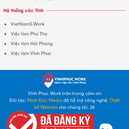
Hệ thống các Tỉnh
VietNamS.Work
Việc làm Phú Thọ
Việc làm Hải Phòng
Việc làm Vĩnh Phúc
Vĩnh Phúc Work trân trọng cảm ơn
Đối tác:
Minh Đức Media
đã hỗ trợ công nghệ,
Thiết
kế Website
cho chúng tôi. 26