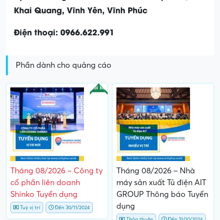
Khai Quang, Vĩnh Yên, Vĩnh Phúc
Điện thoại: 0966.622.991
Phần dành cho quảng cáo
Nổi bật
Tháng 08/2026 – Công ty
Tháng 08/2026 – Nhà
cổ phần liên doanh
máy sản xuất Tủ điện AIT
Shinko Tuyển dụng
GROUP Thông báo Tuyển
dụng
Tuỳ vị trí
Đến 30/11/2024
Thỏa thuận
Đến 31/10/2024