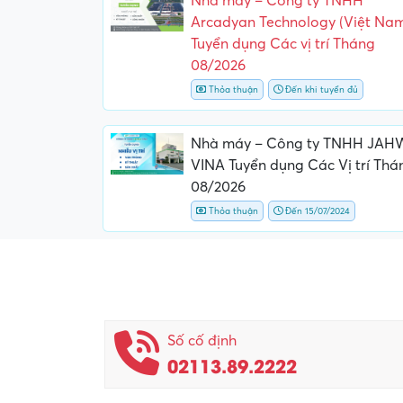
Nhà máy – Công ty TNHH
Arcadyan Technology (Việt Na
Tuyển dụng Các vị trí Tháng
08/2026
Thỏa thuận
Đến khi tuyển đủ
Nhà máy – Công ty TNHH JAH
VINA Tuyển dụng Các Vị trí Thá
08/2026
Thỏa thuận
Đến 15/07/2024
Số cố định
02113.89.2222