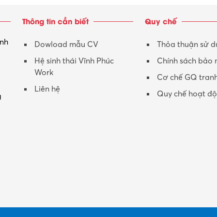
Thông tin cần biết
Quy chế
inh
Dowload mẫu CV
Thỏa thuận sử 
Hệ sinh thái Vĩnh Phúc
Chính sách bảo
Work
Cơ chế GQ tran
Liên hệ
Quy chế hoạt đ
g