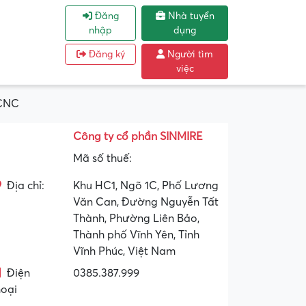
Đăng
Nhà tuyển
nhập
dụng
Đăng ký
Người tìm
việc
 CNC
Công ty cổ phần SINMIRE
Mã số thuế:
Địa chỉ:
Khu HC1, Ngõ 1C, Phố Lương
Văn Can, Đường Nguyễn Tất
Thành, Phường Liên Bảo,
Thành phố Vĩnh Yên, Tỉnh
Vĩnh Phúc, Việt Nam
Điện
0385.387.999
hoại