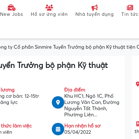
New Jobs
Hồ sơ ứng viên
Nhà tuyển dụng
Tin tức
ng ty Cổ phần Sinmire Tuyển Trưởng bộ phận Kỹ thuật tiện
uyển Trưởng bộ phận Kỹ thuật
 lương
Địa điểm
g cơ bản: 12-15tr
Khu HC1, Ngõ 1C, Phố
năng lực
Lương Văn Can, Đường
Nguyễn Tất Thành,
Phường Liên...
 thức làm việc
Hạn nhận hồ sơ
t
 viên
05/04/2022