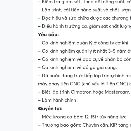
– Kiểm tra giám sát , theo dõi năng suất, cả
– Lập trình, cải tiến năng suất và chất lượ
– Đọc hiểu và sửa chữa được các chương t
– Điều hành trưởng ca, giám sát chất lượn
Yêu cầu:
– Có kinh nghiệm quản lý ở công ty cơ khí
– Có kinh nghiệm quản lý ít nhất 3-5 năm ở
– Có kinh nghiệm về dao cụ,về phân bố côn
– Có kinh nghiệm về đồ gá gia công.
– Đã hoặc đang trực tiếp lập trình,chỉnh má
máy phay tiện CNC (chủ yếu là Tiện CNC) đ
– Biết lập trình Cimatron hoặc Mastercam, 
– Làm hành chính
Quyền lợi:
– Mức lương cơ bản: 12-15tr tùy năng lực.
– Thưởng bao gồm: Chuyên cần, KIP, tăng ca