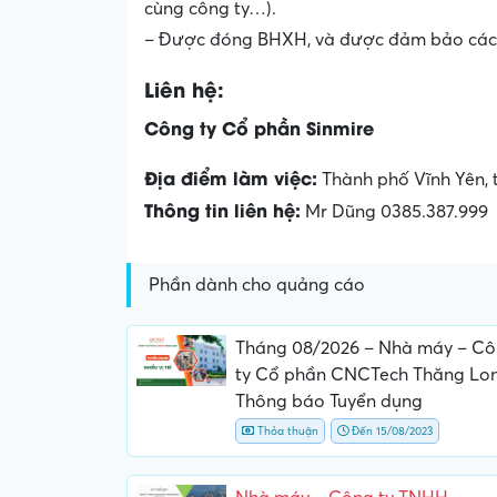
cùng công ty…).
– Được đóng BHXH, và được đảm bảo các q
Liên hệ:
Công ty Cổ phần Sinmire
Địa điểm làm việc:
Thành phố Vĩnh Yên, t
Thông tin liên hệ:
Mr Dũng 0385.387.999
Phần dành cho quảng cáo
Tháng 08/2026 – Nhà máy – C
ty Cổ phần CNCTech Thăng Lo
Thông báo Tuyển dụng
Thỏa thuận
Đến 15/08/2023