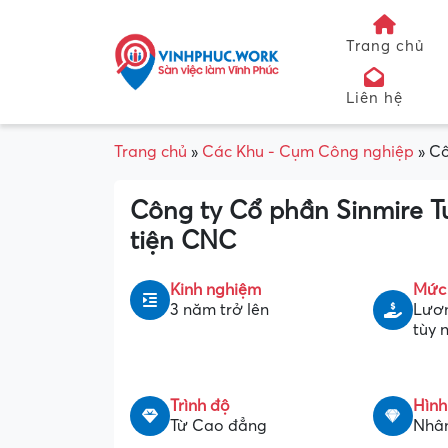
Trang chủ
Liên hệ
Trang chủ
»
Các Khu - Cụm Công nghiệp
»
Cô
Công ty Cổ phần Sinmire T
tiện CNC
Kinh nghiệm
Mức
3 năm trở lên
Lươn
tùy 
Trình độ
Hình
Từ Cao đẳng
Nhân