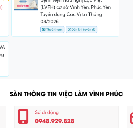
Bệnh viện Hữu nghị Lạc Việt
m)
(LVFH) cơ sở Vĩnh Yên, Phúc Yên
Tuyển dụng Các Vị trí Tháng
08/2026
Thoả thuận
Đến khi tuyển đủ
WA
ng
SÀN THÔNG TIN VIỆC LÀM VĨNH PHÚC
Số di động
0948.929.828