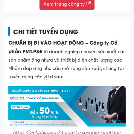
Xem trang công ty
CHI TIẾT TUYỂN DỤNG
CHUẨN BỊ ĐI VÀO HOẠT ĐỘNG – Công ty Cổ
phần PMT.P&E
là doanh nghiệp chuyên sản xuất các
sản phẩm ống nhựa và thiết bị điện chất lượng cao.
Nhằm đáp ứng nhu cầu mở rộng sản xuất, chúng tôi
tuyển dụng các vị trí sau:
https://vinhphuc.work/cong-ty-co-phan-pmt-pe-