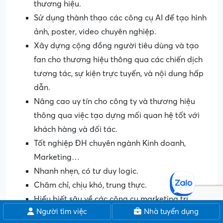
thương hiệu.
Sử dụng thành thạo các công cụ AI để tạo hình
ảnh, poster, video chuyên nghiệp.
Xây dựng cộng đồng người tiêu dùng và tạo
fan cho thương hiệu thông qua các chiến dịch
tương tác, sự kiện trực tuyến, và nội dung hấp
dẫn.
Nâng cao uy tín cho công ty và thương hiệu
thông qua việc tạo dựng mối quan hệ tốt với
khách hàng và đối tác.
Tốt nghiệp ĐH chuyên ngành Kinh doanh,
Marketing…
Nhanh nhẹn, có tư duy logic.
Chăm chỉ, chịu khó, trung thực.
Hiểu biết sâu về các công cụ marketing trực
Người tìm việc
Nhà tuyển dụng
tuyến và các xu hướng truyền thông hiện đại.