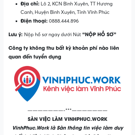
Địa chỉ:
Lô 2, KCN Bình Xuyên, TT Hương
Canh, Huyện Bình Xuyên, Tỉnh Vĩnh Phúc
Điện thoại:
0888.444.896
Lưu ý:
“NỘP HỒ SƠ”
Nộp hồ sơ ngay dưới Nút
Công ty không thu bất kỳ khoản phí nào liên
quan đến tuyển dụng
———————-***———————
SÀN VIỆC LÀM VINHPHUC.WORK
VinhPhuc.Work là Sàn thông tin việc làm duy