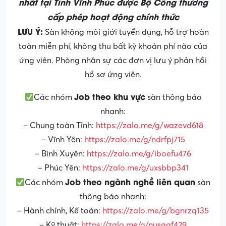
nhất tại Tỉnh Vĩnh Phúc được Bộ Công thương
cấp phép hoạt động chính thức
LƯU Ý:
Sàn không môi giới tuyển dụng, hỗ trợ hoàn
toàn miễn phí, không thu bất kỳ khoản phí nào của
ứng viên. Phòng nhân sự các đơn vị lưu ý phản hồi
hồ sơ ứng viên.
Job theo khu vực
Các nhóm
sàn thông báo
nhanh:
– Chung toàn Tỉnh:
https://zalo.me/g/wazevd618
– Vĩnh Yên:
https://zalo.me/g/ndrfpj715
– Bình Xuyên:
https://zalo.me/g/iboefu476
– Phúc Yên:
https://zalo.me/g/uxsbbp341
Job theo ngành nghề liên quan
Các nhóm
sàn
thông báo nhanh:
– Hành chính, Kế toán:
https://zalo.me/g/bgnrzq135
– Kỹ thuật:
https://zalo.me/g/nusgqf429