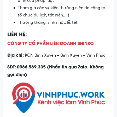
định của pháp luật
Tham gia các sự kiện thường niên do công ty
tổ chức(du lịch, tất niên,…)
Thưởng tháng, sinh nhật, lễ, tết.
LIÊN HỆ:
CÔNG TY CỔ PHẦN LIÊN DOANH SHINKO
Địa chỉ:
KCN Bình Xuyên – Bình Xuyên – Vĩnh Phúc
SĐT:
0966.569.335 (Nhắn tin qua Zalo, Không
gọi điện)