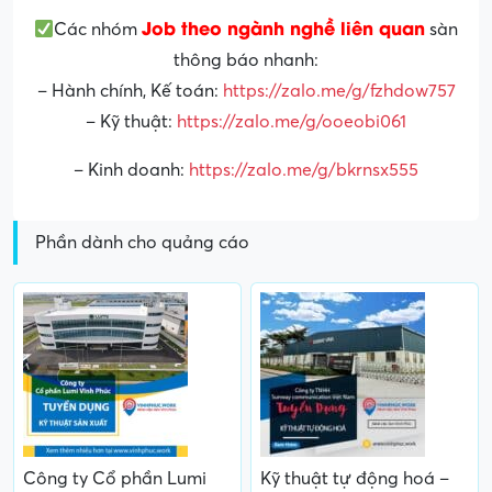
Job theo ngành nghề liên quan
Các nhóm
sàn
thông báo nhanh:
– Hành chính, Kế toán:
https://zalo.me/g/fzhdow757
– Kỹ thuật:
https://zalo.me/g/ooeobi061
– Kinh doanh:
https://zalo.me/g/bkrnsx555
Phần dành cho quảng cáo
Công ty Cổ phần Lumi
Kỹ thuật tự động hoá –