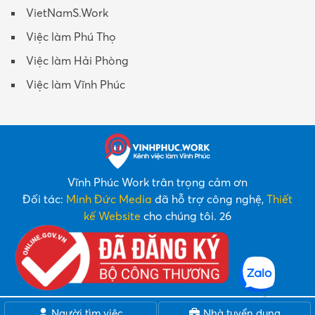
VietNamS.Work
Việc làm Phú Thọ
Việc làm Hải Phòng
Việc làm Vĩnh Phúc
Vĩnh Phúc Work trân trọng cảm ơn
Đối tác:
Minh Đức Media
đã hỗ trợ công nghệ,
Thiết
kế Website
cho chúng tôi. 26
Người tìm việc
Nhà tuyển dụng