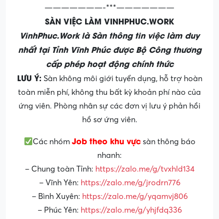
———————-***———————
SÀN VIỆC LÀM VINHPHUC.WORK
VinhPhuc.Work là Sàn thông tin việc làm duy
nhất tại Tỉnh Vĩnh Phúc được Bộ Công thương
cấp phép hoạt động chính thức
LƯU Ý:
Sàn không môi giới tuyển dụng, hỗ trợ hoàn
toàn miễn phí, không thu bất kỳ khoản phí nào của
ứng viên. Phòng nhân sự các đơn vị lưu ý phản hồi
hồ sơ ứng viên.
Job theo khu vực
Các nhóm
sàn thông báo
nhanh:
– Chung toàn Tỉnh:
https://zalo.me/g/tvxhld134
– Vĩnh Yên:
https://zalo.me/g/jrodrn776
– Bình Xuyên:
https://zalo.me/g/yqamvj806
– Phúc Yên:
https://zalo.me/g/yhjfdq336