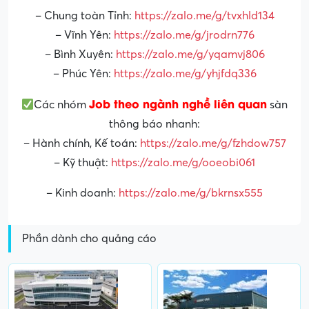
– Chung toàn Tỉnh:
https://zalo.me/g/tvxhld134
– Vĩnh Yên:
https://zalo.me/g/jrodrn776
– Bình Xuyên:
https://zalo.me/g/yqamvj806
– Phúc Yên:
https://zalo.me/g/yhjfdq336
Job theo ngành nghề liên quan
Các nhóm
sàn
thông báo nhanh:
– Hành chính, Kế toán:
https://zalo.me/g/fzhdow757
– Kỹ thuật:
https://zalo.me/g/ooeobi061
– Kinh doanh:
https://zalo.me/g/bkrnsx555
Phần dành cho quảng cáo