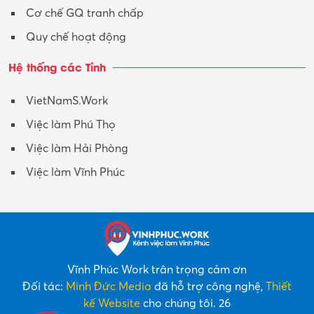
Cơ chế GQ tranh chấp
Quy chế hoạt động
Hệ thống các Tỉnh
VietNamS.Work
Việc làm Phú Thọ
Việc làm Hải Phòng
Việc làm Vĩnh Phúc
Vĩnh Phúc Work trân trọng cảm ơn
Đối tác:
Minh Đức Media
đã hỗ trợ công nghệ,
Thiết
kế Website
cho chúng tôi. 26