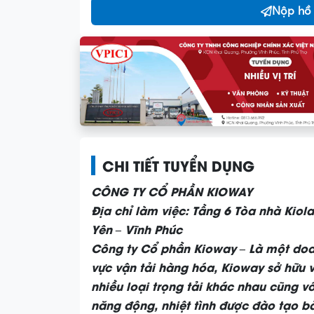
Nộp hồ
CHI TIẾT TUYỂN DỤNG
CÔNG TY CỔ PHẦN KIOWAY
Địa chỉ làm việc: Tầng 6 Tòa nhà Kio
Yên – Vĩnh Phúc
Công ty Cổ phần Kioway – Là một doa
vực vận tải hàng hóa, Kioway sở hữu v
nhiều loại trọng tải khác nhau cũng v
năng động, nhiệt tình được đào tạo bà