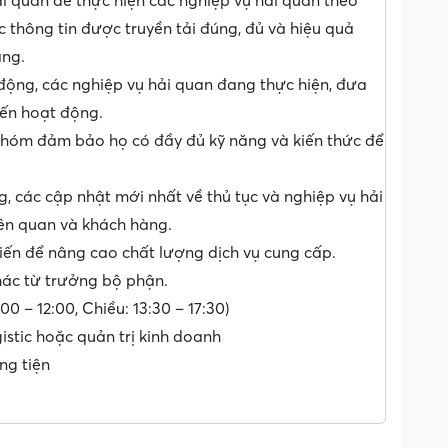
i quan để thực hiện các nghiệp vụ hải quan theo
 thông tin được truyền tải đúng, đủ và hiệu quả
àng.
 động, các nghiệp vụ hải quan đang thực hiện, đưa
iến hoạt động.
nhóm đảm bảo họ có đầy đủ kỹ năng và kiến thức để
g, các cập nhật mới nhất về thủ tục và nghiệp vụ hải
iên quan và khách hàng.
tiến để nâng cao chất lượng dịch vụ cung cấp.
hác từ trưởng bộ phận.
00 – 12:00, Chiều: 13:30 – 17:30)
stic hoặc quản trị kinh doanh
ng tiện