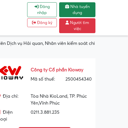
Đăng
Nhà tuyển
nhập
dụng
Đăng ký
Người tìm
việc
ên Dịch vụ Hải quan, Nhân viên kiểm soát chi
Công ty Cổ phần Kioway
Mã số thuế:
2500454340
Địa chỉ:
Tòa Nhà KioLand, TP. Phúc
Yên,Vĩnh Phúc
Điện
0211.3.881.235
hoại