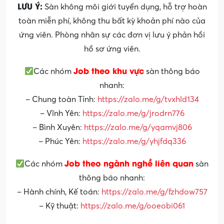
LƯU Ý:
Sàn không môi giới tuyển dụng, hỗ trợ hoàn
toàn miễn phí, không thu bất kỳ khoản phí nào của
ứng viên. Phòng nhân sự các đơn vị lưu ý phản hồi
hồ sơ ứng viên.
Job theo khu vực
Các nhóm
sàn thông báo
nhanh:
– Chung toàn Tỉnh:
https://zalo.me/g/tvxhld134
– Vĩnh Yên:
https://zalo.me/g/jrodrn776
– Bình Xuyên:
https://zalo.me/g/yqamvj806
– Phúc Yên:
https://zalo.me/g/yhjfdq336
Job theo ngành nghề liên quan
Các nhóm
sàn
thông báo nhanh:
– Hành chính, Kế toán:
https://zalo.me/g/fzhdow757
– Kỹ thuật:
https://zalo.me/g/ooeobi061