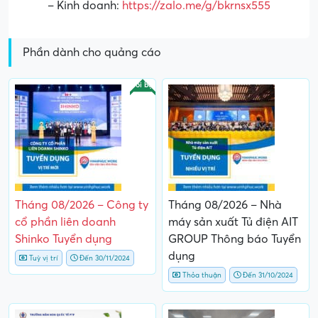
– Kinh doanh:
https://zalo.me/g/bkrnsx555
Phần dành cho quảng cáo
Nổi bật
Tháng 08/2026 – Công ty
Tháng 08/2026 – Nhà
cổ phần liên doanh
máy sản xuất Tủ điện AIT
Shinko Tuyển dụng
GROUP Thông báo Tuyển
dụng
Tuỳ vị trí
Đến 30/11/2024
Thỏa thuận
Đến 31/10/2024