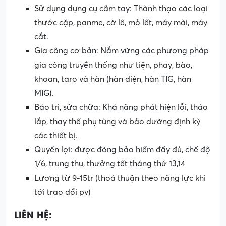
Sử dụng dụng cụ cầm tay: Thành thạo các loại
thước cặp, panme, cờ lê, mỏ lết, máy mài, máy
cắt.
Gia công cơ bản: Nắm vững các phương pháp
gia công truyền thống như tiện, phay, bào,
khoan, taro và hàn (hàn điện, hàn TIG, hàn
MIG).
Bảo trì, sửa chữa: Khả năng phát hiện lỗi, tháo
lắp, thay thế phụ tùng và bảo dưỡng định kỳ
các thiết bị.
Quyền lợi: được đóng bảo hiểm đầy đủ, chế độ
1/6, trung thu, thưởng tết tháng thứ 13,14
Lương từ 9-15tr (thoả thuận theo năng lực khi
tới trao đổi pv)
LIÊN HỆ: