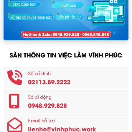
SÀN THÔNG TIN VIỆC LÀM VĨNH PHÚC
Số cố định
02113.89.2222
Số di động
0948.929.828
Email hỗ trợ
lienhe@vinhphuc.work