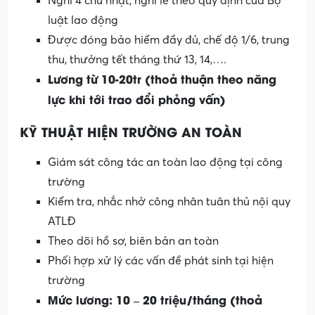
Nghỉ 4 chủ nhật, nghỉ lễ theo quy định của Bộ
luật lao động
Được đóng bảo hiểm đầy đủ, chế độ 1/6, trung
thu, thưởng tết tháng thứ 13, 14,….
Lương từ 10-20tr (thoả thuận theo năng
lực khi tới trao đổi phỏng vấn)
KỸ THUẬT HIỆN TRƯỜNG AN TOÀN
Giám sát công tác an toàn lao động tại công
trường
Kiểm tra, nhắc nhở công nhân tuân thủ nội quy
ATLĐ
Theo dõi hồ sơ, biên bản an toàn
Phối hợp xử lý các vấn đề phát sinh tại hiện
trường
Mức lương: 10 – 20 triệu/tháng (thoả