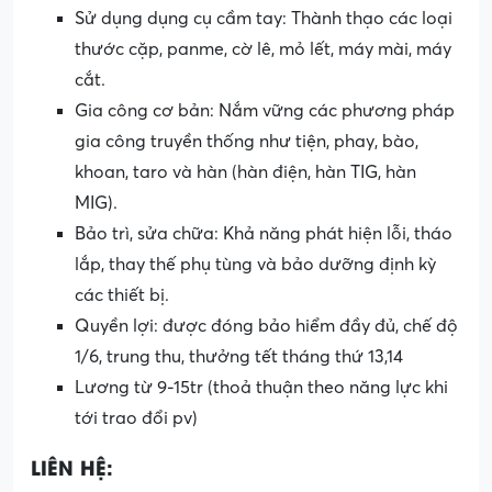
Sử dụng dụng cụ cầm tay: Thành thạo các loại
thước cặp, panme, cờ lê, mỏ lết, máy mài, máy
cắt.
Gia công cơ bản: Nắm vững các phương pháp
gia công truyền thống như tiện, phay, bào,
khoan, taro và hàn (hàn điện, hàn TIG, hàn
MIG).
Bảo trì, sửa chữa: Khả năng phát hiện lỗi, tháo
lắp, thay thế phụ tùng và bảo dưỡng định kỳ
các thiết bị.
Quyền lợi: được đóng bảo hiểm đầy đủ, chế độ
1/6, trung thu, thưởng tết tháng thứ 13,14
Lương từ 9-15tr (thoả thuận theo năng lực khi
tới trao đổi pv)
LIÊN HỆ: