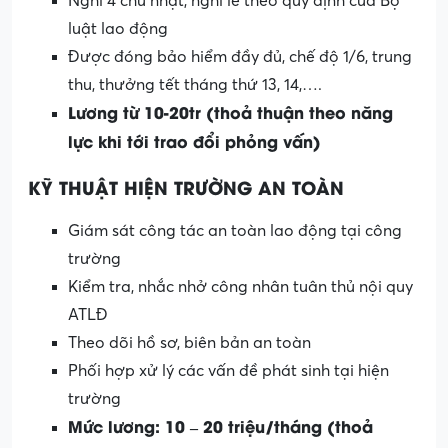
Nghỉ 4 chủ nhật, nghỉ lễ theo quy định của Bộ
luật lao động
Được đóng bảo hiểm đầy đủ, chế độ 1/6, trung
thu, thưởng tết tháng thứ 13, 14,….
Lương từ 10-20tr (thoả thuận theo năng
lực khi tới trao đổi phỏng vấn)
KỸ THUẬT HIỆN TRƯỜNG AN TOÀN
Giám sát công tác an toàn lao động tại công
trường
Kiểm tra, nhắc nhở công nhân tuân thủ nội quy
ATLĐ
Theo dõi hồ sơ, biên bản an toàn
Phối hợp xử lý các vấn đề phát sinh tại hiện
trường
Mức lương: 10 – 20 triệu/tháng (thoả