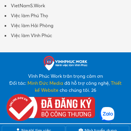
VietNamS.Work
Việc làm Phú Thọ
Việc làm Hải Phòng
Việc làm Vĩnh Phúc
Vĩnh Phúc Work trân trọng cảm ơn
Đối tác:
Minh Đức Media
đã hỗ trợ công nghệ,
Thiết
kế Website
cho chúng tôi. 26
Người tìm việc
Nhà tuyển dụng