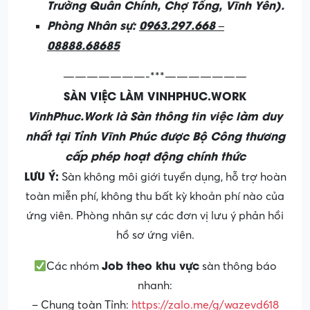
Trường Quân Chính, Chợ Tổng, Vĩnh Yên).
Phòng Nhân sự:
0963.297.668 –
08888.68685
———————-***———————
SÀN VIỆC LÀM VINHPHUC.WORK
VinhPhuc.Work là Sàn thông tin việc làm duy
nhất tại Tỉnh Vĩnh Phúc được Bộ Công thương
cấp phép hoạt động chính thức
LƯU Ý:
Sàn không môi giới tuyển dụng, hỗ trợ hoàn
toàn miễn phí, không thu bất kỳ khoản phí nào của
ứng viên. Phòng nhân sự các đơn vị lưu ý phản hồi
hồ sơ ứng viên.
Job theo khu vực
Các nhóm
sàn thông báo
nhanh:
– Chung toàn Tỉnh:
https://zalo.me/g/wazevd618