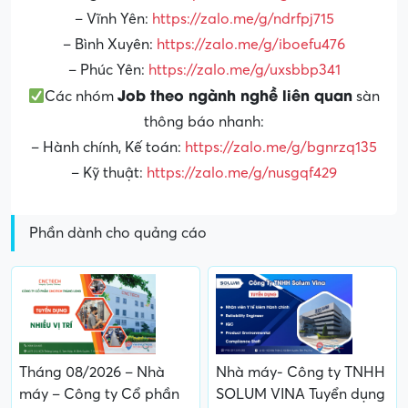
– Vĩnh Yên:
https://zalo.me/g/ndrfpj715
– Bình Xuyên:
https://zalo.me/g/iboefu476
– Phúc Yên:
https://zalo.me/g/uxsbbp341
Job theo ngành nghề liên quan
Các nhóm
sàn
thông báo nhanh:
– Hành chính, Kế toán:
https://zalo.me/g/bgnrzq135
– Kỹ thuật:
https://zalo.me/g/nusgqf429
Phần dành cho quảng cáo
Tháng 08/2026 – Nhà
Nhà máy- Công ty TNHH
máy – Công ty Cổ phần
SOLUM VINA Tuyển dụng