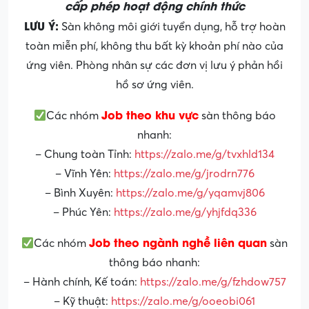
cấp phép hoạt động chính thức
LƯU Ý:
Sàn không môi giới tuyển dụng, hỗ trợ hoàn
toàn miễn phí, không thu bất kỳ khoản phí nào của
ứng viên. Phòng nhân sự các đơn vị lưu ý phản hồi
hồ sơ ứng viên.
Job theo khu vực
Các nhóm
sàn thông báo
nhanh:
– Chung toàn Tỉnh:
https://zalo.me/g/tvxhld134
– Vĩnh Yên:
https://zalo.me/g/jrodrn776
– Bình Xuyên:
https://zalo.me/g/yqamvj806
– Phúc Yên:
https://zalo.me/g/yhjfdq336
Job theo ngành nghề liên quan
Các nhóm
sàn
thông báo nhanh:
– Hành chính, Kế toán:
https://zalo.me/g/fzhdow757
– Kỹ thuật:
https://zalo.me/g/ooeobi061