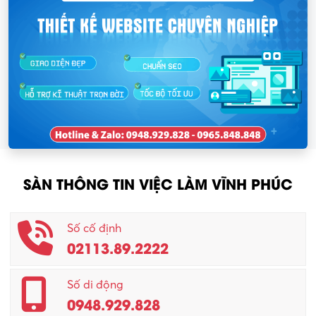
SÀN THÔNG TIN VIỆC LÀM VĨNH PHÚC
Số cố định
02113.89.2222
Số di động
0948.929.828