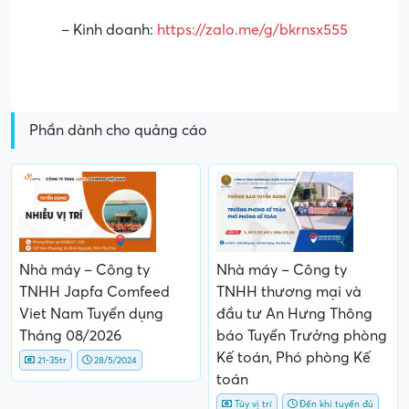
– Kinh doanh:
https://zalo.me/g/bkrnsx555
Phần dành cho quảng cáo
Nhà máy – Công ty
Nhà máy – Công ty
TNHH Japfa Comfeed
TNHH thương mại và
Viet Nam Tuyển dụng
đầu tư An Hưng Thông
Tháng 08/2026
báo Tuyển Trưởng phòng
Kế toán, Phó phòng Kế
21-35tr
28/5/2024
toán
Tùy vị trí
Đến khi tuyển đủ