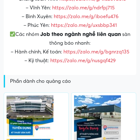
– Vĩnh Yên:
https://zalo.me/g/ndrfpj715
– Bình Xuyên:
https://zalo.me/g/iboefu476
– Phúc Yên:
https://zalo.me/g/uxsbbp341
Job theo ngành nghề liên quan
Các nhóm
sàn
thông báo nhanh:
– Hành chính, Kế toán:
https://zalo.me/g/bgnrzq135
– Kỹ thuật:
https://zalo.me/g/nusgqf429
Phần dành cho quảng cáo