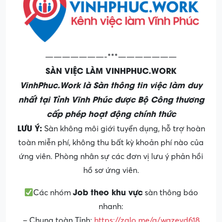
———————-***———————
SÀN VIỆC LÀM VINHPHUC.WORK
VinhPhuc.Work là Sàn thông tin việc làm duy
nhất tại Tỉnh Vĩnh Phúc được Bộ Công thương
cấp phép hoạt động chính thức
LƯU Ý:
Sàn không môi giới tuyển dụng, hỗ trợ hoàn
toàn miễn phí, không thu bất kỳ khoản phí nào của
ứng viên. Phòng nhân sự các đơn vị lưu ý phản hồi
hồ sơ ứng viên.
Job theo khu vực
Các nhóm
sàn thông báo
nhanh:
– Chung toàn Tỉnh:
https://zalo.me/g/wazevd618