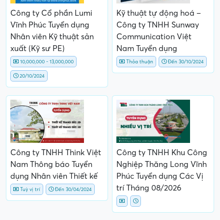
Công ty Cổ phần Lumi
Kỹ thuật tự động hoá –
Vĩnh Phúc Tuyển dụng
Công ty TNHH Sunway
Nhân viên Kỹ thuật sản
Communication Việt
xuất (Kỹ sư PE)
Nam Tuyển dụng
10,000,000 - 13,000,000
Thỏa thuận
Đến 30/10/2024
20/10/2024
Công ty TNHH Think Việt
Công ty TNHH Khu Công
Nam Thông báo Tuyển
Nghiệp Thăng Long Vĩnh
dụng Nhân viên Thiết kế
Phúc Tuyển dụng Các Vị
trí Tháng 08/2026
Tuỳ vị trí
Đến 30/04/2024