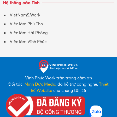
Hệ thống các Tỉnh
VietNamS.Work
Việc làm Phú Thọ
Việc làm Hải Phòng
Việc làm Vĩnh Phúc
Vĩnh Phúc Work trân trọng cảm ơn
Đối tác:
Minh Đức Media
đã hỗ trợ công nghệ,
Thiết
kế Website
cho chúng tôi. 26