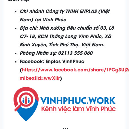
Chi nhánh Công ty TNHH ENPLAS (Việt
Nam) tại Vĩnh Phúc
Địa chỉ: Nhà xưởng tiêu chuẩn số 03, Lô
C7- 18, KCN Thăng Long Vĩnh Phúc, Xã
Bình Xuyên, Tỉnh Phú Thọ, Việt Nam.
Phòng Nhân sự: 02113 555 060
Facebook: Enplas VinhPhuc
(
https://www.facebook.com/share/1FCg3UjZ
mibextid=wwXIfr
)