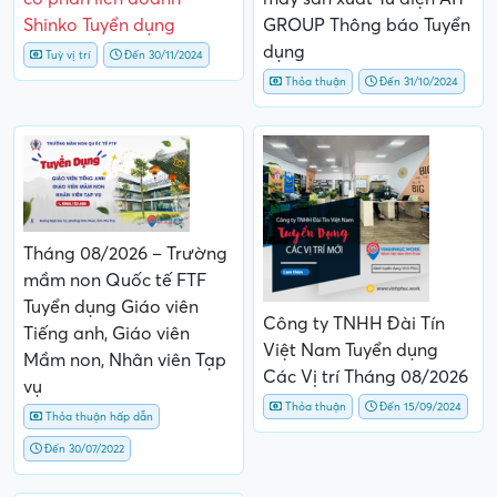
Shinko Tuyển dụng
GROUP Thông báo Tuyển
dụng
Tuỳ vị trí
Đến 30/11/2024
Thỏa thuận
Đến 31/10/2024
Tháng 08/2026 – Trường
mầm non Quốc tế FTF
Tuyển dụng Giáo viên
Công ty TNHH Đài Tín
Tiếng anh, Giáo viên
Việt Nam Tuyển dụng
Mầm non, Nhân viên Tạp
Các Vị trí Tháng 08/2026
vụ
Thỏa thuận
Đến 15/09/2024
Thỏa thuận hấp dẫn
Đến 30/07/2022