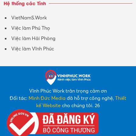
Hệ thống các Tỉnh
VietNamS.Work
Việc làm Phú Thọ
Việc làm Hải Phòng
Việc làm Vĩnh Phúc
Vĩnh Phúc Work trân trọng cảm ơn
Đối tác:
Minh Đức Media
đã hỗ trợ công nghệ,
Thiết
kế Website
cho chúng tôi. 26