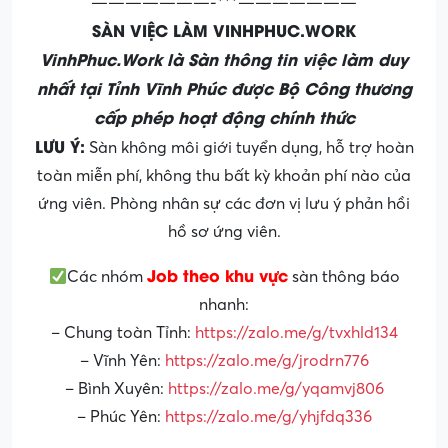
———————-***———————
SÀN VIỆC LÀM VINHPHUC.WORK
VinhPhuc.Work là Sàn thông tin việc làm duy
nhất tại Tỉnh Vĩnh Phúc được Bộ Công thương
cấp phép hoạt động chính thức
LƯU Ý:
Sàn không môi giới tuyển dụng, hỗ trợ hoàn
toàn miễn phí, không thu bất kỳ khoản phí nào của
ứng viên. Phòng nhân sự các đơn vị lưu ý phản hồi
hồ sơ ứng viên.
Job theo khu vực
Các nhóm
sàn thông báo
nhanh:
– Chung toàn Tỉnh:
https://zalo.me/g/tvxhld134
– Vĩnh Yên:
https://zalo.me/g/jrodrn776
– Bình Xuyên:
https://zalo.me/g/yqamvj806
– Phúc Yên:
https://zalo.me/g/yhjfdq336