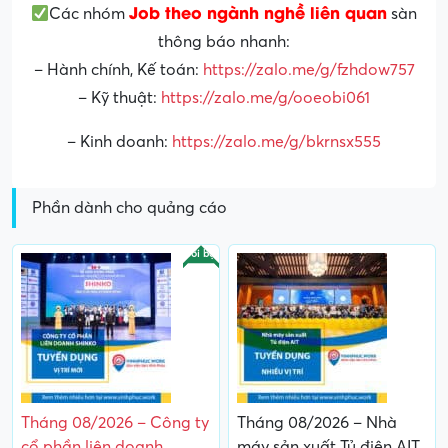
Job theo ngành nghề liên quan
Các nhóm
sàn
thông báo nhanh:
– Hành chính, Kế toán:
https://zalo.me/g/fzhdow757
– Kỹ thuật:
https://zalo.me/g/ooeobi061
– Kinh doanh:
https://zalo.me/g/bkrnsx555
Phần dành cho quảng cáo
Nổi bật
Tháng 08/2026 – Công ty
Tháng 08/2026 – Nhà
cổ phần liên doanh
máy sản xuất Tủ điện AIT