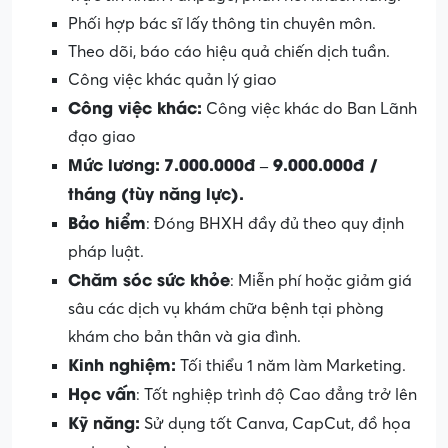
Phối hợp bác sĩ lấy thông tin chuyên môn.
Theo dõi, báo cáo hiệu quả chiến dịch tuần.
Công việc khác quản lý giao
Công việc khác:
Công việc khác do Ban Lãnh
đạo giao
Mức lương:
7.000.000đ – 9.000.000đ /
tháng (tùy năng lực).
Bảo hiểm
: Đóng BHXH đầy đủ theo quy định
pháp luật.
Chăm sóc sức khỏe
: Miễn phí hoặc giảm giá
sâu các dịch vụ khám chữa bệnh tại phòng
khám cho bản thân và gia đình.
Kinh nghiệm:
Tối thiểu 1 năm làm Marketing.
Học vấn
: Tốt nghiệp trình độ Cao đẳng trở lên
Kỹ năng:
Sử dụng tốt Canva, CapCut, đồ họa