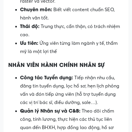
raster và vector.
Chuyên môn:
Biết viết content chuẩn SEO,
hành văn tốt.
Thái độ:
Trung thực, cẩn thận, có trách nhiệm
cao.
Ưu tiên:
Ứng viên từng làm ngành y tế, thẩm
mỹ là một lợi thế
NHÂN VIÊN
HÀNH CHÍNH NHÂN SỰ
Công tác Tuyển dụng:
Tiếp nhận nhu cầu,
đăng tin tuyển dụng, lọc hồ sơ, hẹn lịch phỏng
vấn và đón tiếp ứng viên (hỗ trợ tuyển dụng
các vị trí bác sĩ, điều dưỡng, sale…).
Quản lý Nhân sự
và
C&B:
Theo dõi chấm
công, tính lương, thực hiện các thủ tục liên
quan đến BHXH, hợp đồng lao động, hồ sơ