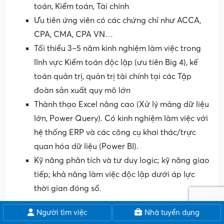
toán, Kiểm toán, Tài chính
Ưu tiên ứng viên có các chứng chỉ như ACCA,
CPA, CMA, CPA VN…
Tối thiểu 3–5 năm kinh nghiệm làm việc trong
lĩnh vực Kiểm toán độc lập (ưu tiên Big 4), kế
toán quản trị, quản trị tài chính tại các Tập
đoàn sản xuất quy mô lớn
Thành thạo Excel nâng cao (Xử lý mảng dữ liệu
lớn, Power Query). Có kinh nghiệm làm việc với
hệ thống ERP và các công cụ khai thác/trực
quan hóa dữ liệu (Power BI).
Kỹ năng phân tích và tư duy logic; kỹ năng giao
tiếp; khả năng làm việc độc lập dưới áp lực
thời gian đóng sổ.
Trưởng nhóm Tuyển dụng Đào tạo
Người tìm việc
Nhà tuyển dụng