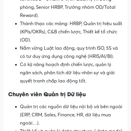
phòng, Senior HRBP, Trưởng nhóm OD/Total
Reward).
Thành thạo các mảng: HRBP, Quản trị hiệu suất
(KPIs/OKRs), C&B chiến lược, Thiết kế tổ chức
(OD).
Nắm vững Luật lao động, quy trình ISO, 5S và
có tư duy ứng dụng công nghệ (HRIS/AI/BI).
Có kỹ năng hoạch định chiến lược, quản lý
ngân sách, phân tích dữ liệu nhân sự và giải
quyết tranh chấp lao động tốt.
Chuyên viên Quản trị Dữ liệu
Quản trị các nguồn dữ liệu nội bộ và bên ngoài
(ERP, CRM, Sales, Finance, HR, dữ liệu mua
ngoài…).