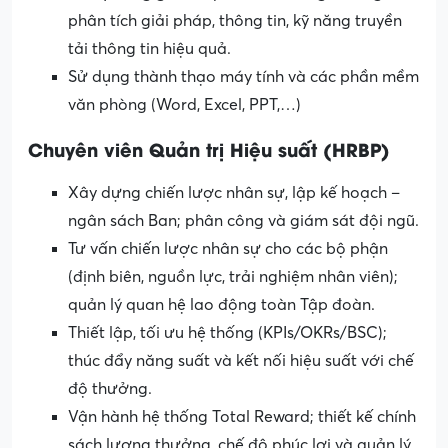
phân tích giải pháp, thông tin, kỹ năng truyền
tải thông tin hiệu quả.
Sử dụng thành thạo máy tính và các phần mềm
văn phòng (Word, Excel, PPT,…)
Chuyên viên Quản trị Hiệu suất (HRBP)
Xây dựng chiến lược nhân sự, lập kế hoạch –
ngân sách Ban; phân công và giám sát đội ngũ.
Tư vấn chiến lược nhân sự cho các bộ phận
(định biên, nguồn lực, trải nghiệm nhân viên);
quản lý quan hệ lao động toàn Tập đoàn.
Thiết lập, tối ưu hệ thống (KPIs/OKRs/BSC);
thúc đẩy năng suất và kết nối hiệu suất với chế
độ thưởng.
Vận hành hệ thống Total Reward; thiết kế chính
sách lương thưởng, chế độ phúc lợi và quản lý