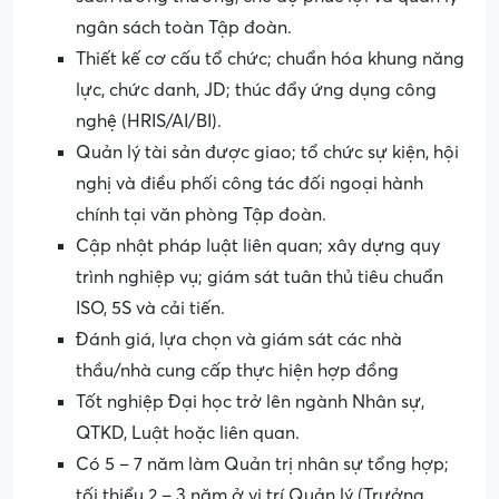
ngân sách toàn Tập đoàn.
Thiết kế cơ cấu tổ chức; chuẩn hóa khung năng
lực, chức danh, JD; thúc đẩy ứng dụng công
nghệ (HRIS/AI/BI).
Quản lý tài sản được giao; tổ chức sự kiện, hội
nghị và điều phối công tác đối ngoại hành
chính tại văn phòng Tập đoàn.
Cập nhật pháp luật liên quan; xây dựng quy
trình nghiệp vụ; giám sát tuân thủ tiêu chuẩn
ISO, 5S và cải tiến.
Đánh giá, lựa chọn và giám sát các nhà
thầu/nhà cung cấp thực hiện hợp đồng
Tốt nghiệp Đại học trở lên ngành Nhân sự,
QTKD, Luật hoặc liên quan.
Có 5 – 7 năm làm Quản trị nhân sự tổng hợp;
tối thiểu 2 – 3 năm ở vị trí Quản lý (Trưởng