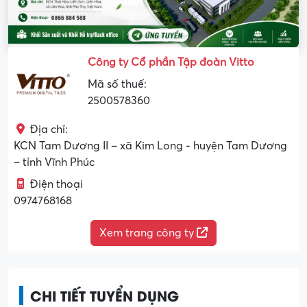
Công ty Cổ phần Tập đoàn Vitto
Mã số thuế:
2500578360
Địa chỉ:
KCN Tam Dương II – xã Kim Long - huyện Tam Dương
– tỉnh Vĩnh Phúc
Điện thoại
0974768168
Xem trang công ty
CHI TIẾT TUYỂN DỤNG