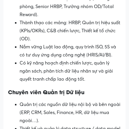
phòng, Senior HRBP, Trưởng nhóm OD/Total
Reward).
Thành thạo các mảng: HRBP, Quản trị hiệu suất
(KPIs/OKRs), C&B chiến lược, Thiết kế tổ chức
(OD).
Nắm vững Luật lao động, quy trình ISO, 5S và
có tư duy ứng dụng công nghệ (HRIS/AI/BI).
Có kỹ năng hoạch định chiến lược, quản lý
ngân sách, phân tích dữ liệu nhân sự và giải
quyết tranh chấp lao động tốt.
Chuyên viên Quản trị Dữ liệu
Quản trị các nguồn dữ liệu nội bộ và bên ngoài
(ERP, CRM, Sales, Finance, HR, dữ liệu mua
ngoài…).
Thiết kế và quản lý data structure / data model