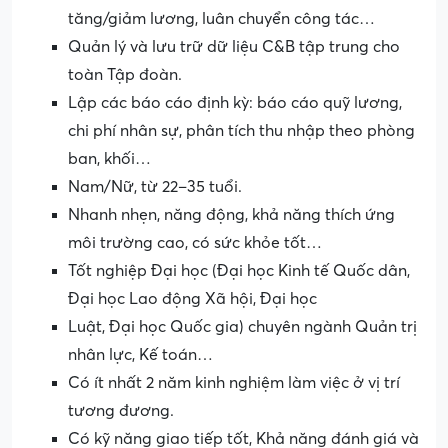
tăng/giảm lương, luân chuyển công tác…
Quản lý và lưu trữ dữ liệu C&B tập trung cho
toàn Tập đoàn.
Lập các báo cáo định kỳ: báo cáo quỹ lương,
chi phí nhân sự, phân tích thu nhập theo phòng
ban, khối…
Nam/Nữ, từ 22–35 tuổi.
Nhanh nhẹn, năng động, khả năng thích ứng
môi trường cao, có sức khỏe tốt…
Tốt nghiệp Đại học (Đại học Kinh tế Quốc dân,
Đại học Lao động Xã hội, Đại học
Luật, Đại học Quốc gia) chuyên ngành Quản trị
nhân lực, Kế toán…
Có ít nhất 2 năm kinh nghiệm làm việc ở vị trí
tương đương.
Có kỹ năng giao tiếp tốt, Khả năng đánh giá và